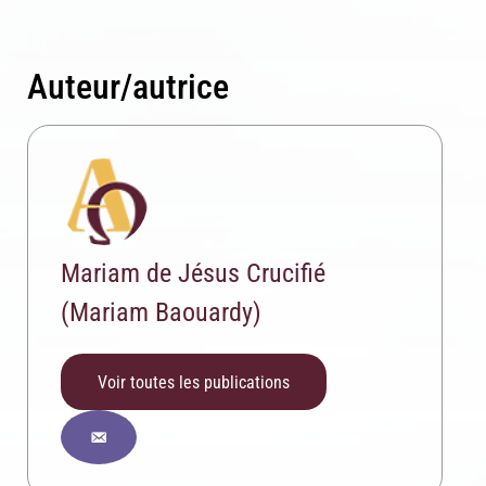
Auteur/autrice
Inscription News Letter
Mariam de Jésus Crucifié
Si vous souhaitez recevoir nos dernières actualités,
(Mariam Baouardy)
veuillez indiquer ci-dessous votre adresse mail.
Voir toutes les publications
S'inscrire
Se désinscrire