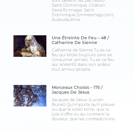
vont devenir les pécheurs?
Saint Dominique, Citation
(lavie.fr) image: Saint
Dominique (omnesmag.com)
Auteur/autrice
Une Étreinte De Feu – 48 /
Catherine De Sienne
Catherine de Sienne Tu es ce
feu qui brûle toujours sans se
consumer jamais. Tu es ce feu
qui anéantit dans son ardeur
tout amour-propre,
Morceaux Choisis – 175 /
Jacques De Jésus
Jacques de Jésus (Lucien
Bunel) Qu’importe qu’il pleuve
ou que le soleil brille, que la
joie s’offre ou au contraire la
douleur, que les contradictions