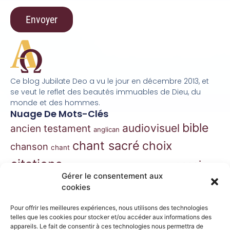
Ce blog Jubilate Deo a vu le jour en décembre 2013, et
se veut le reflet des beautés immuables de Dieu, du
monde et des hommes.
Nuage De Mots-Clés
bible
audiovisuel
ancien testament
anglican
chant sacré
choix
chanson
chant
citations
essai
contes
danse
correspondance
Gérer le consentement aux
extraits
hymnes
grégorien
histoire
jazz
cookies
gospel
marie
liturgie
jésus
liturgie orthodoxe
Pour offrir les meilleures expériences, nous utilisons des technologies
morceaux choisis
telles que les cookies pour stocker et/ou accéder aux informations des
musique
appareils. Le fait de consentir à ces technologies nous permettra de