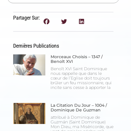
Partager Sur:
Dernières Publications
Morceaux Choisis – 1347 /
Benoît XVI
Benoît XVI Saint Dominique
nous rappelle que dans le
cœur de l’Eglise doit toujours
brûler un feu missionnaire, qui
incite sans cesse à apporter la
La Citation Du Jour – 1004 /
Dominique De Guzman
attribué à Dominique de
Guzmán (Saint Dominique)
Mon Dieu, ma Miséricorde, que