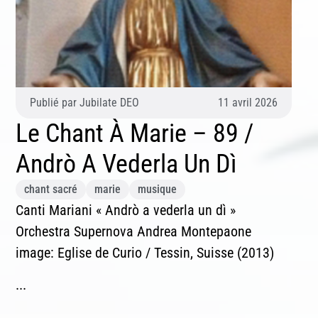
Publié par
Jubilate DEO
11 avril 2026
Le Chant À Marie – 89 /
Andrò A Vederla Un Dì
chant sacré
marie
musique
Canti Mariani « Andrò a vederla un dì »
Orchestra Supernova Andrea Montepaone
image: Eglise de Curio / Tessin, Suisse (2013)
...