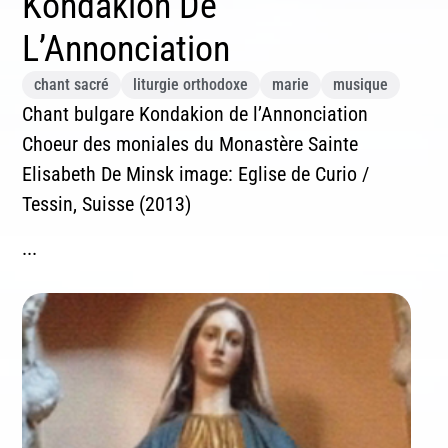
Kondakion De
L’Annonciation
Inscription News Letter
chant sacré
liturgie orthodoxe
marie
musique
Si vous souhaitez recevoir nos dernières actualités,
Chant bulgare Kondakion de l’Annonciation
veuillez indiquer ci-dessous votre adresse mail.
Choeur des moniales du Monastère Sainte
Elisabeth De Minsk image: Eglise de Curio /
Tessin, Suisse (2013)
S'inscrire
...
Se désinscrire