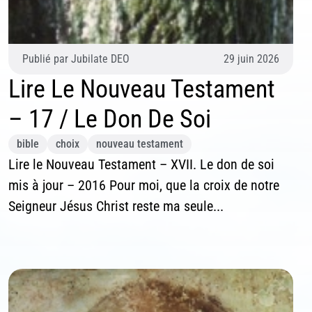
iquer ci-dessous votre adresse mail.
Publié par
Jubilate DEO
29 juin 2026
S'inscrire
Lire Le Nouveau Testament
Se désinscrire
– 17 / Le Don De Soi
bible
choix
nouveau testament
Lire le Nouveau Testament – XVII. Le don de soi
mis à jour – 2016 Pour moi, que la croix de notre
Seigneur Jésus Christ reste ma seule...