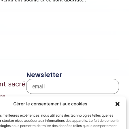
Newsletter
nt sacré
pel
S'inscrire
arie
Gérer le consentement aux cookies
Se désinscrire
les meilleures expériences, nous utilisons des technologies telles que les
ique de film
 stocker et/ou accéder aux informations des appareils. Le fait de consentir
ères
ologies nous permettra de traiter des données telles que le comportement
prose