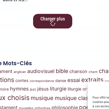
Charger plus
 Mots-Clés
cha
bible
audiovisuel
tament
chanson
anglican
chant
ations
extraits
essai
contes
danse
correspondance
gos
m
hymnes
liturgie
jésus
liturgie orthodoxe
stoire
jazz
x choisis
musique
musique classique
Pour offrir 
mus
cookies pour
pri
poésie
à ces techn
stament
philosophie
nouvelles
orthodoxe