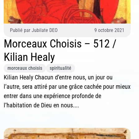
vous souhaitez recevoir nos dernières actualités, veuillez
iquer ci-dessous votre adresse mail.
Publié par
Jubilate DEO
9 octobre 2021
S'inscrire
Morceaux Choisis – 512 /
Se désinscrire
Kilian Healy
morceaux choisis
spiritualité
Kilian Healy Chacun d’entre nous, un jour ou
l’autre, sera attiré par une grâce cachée pour mieux
entrer dans une expérience profonde de
l’habitation de Dieu en nous....