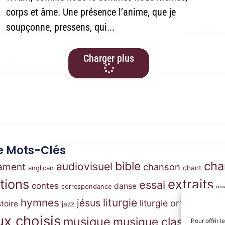
corps et âme. Une présence l’anime, que je
soupçonne, pressens, qui...
Charger plus
 Mots-Clés
cha
bible
audiovisuel
tament
chanson
anglican
chant
ations
extraits
essai
contes
danse
correspondance
gos
m
hymnes
liturgie
jésus
liturgie orthodoxe
stoire
jazz
x choisis
musique
musique classique
Pour offrir 
mus