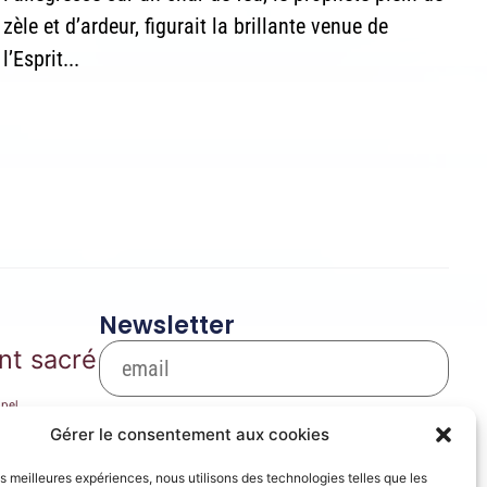
zèle et d’ardeur, figurait la brillante venue de
l’Esprit...
Newsletter
nt sacré
pel
S'inscrire
arie
Gérer le consentement aux cookies
Se désinscrire
les meilleures expériences, nous utilisons des technologies telles que les
ique de film