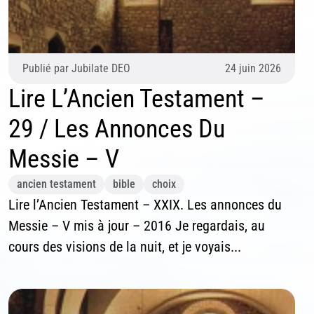
vous souhaitez recevoir nos dernières actualités, veuillez
iquer ci-dessous votre adresse mail.
Publié par
Jubilate DEO
24 juin 2026
S'inscrire
Lire L’Ancien Testament –
Se désinscrire
29 / Les Annonces Du
Messie – V
ancien testament
bible
choix
Lire l’Ancien Testament – XXIX. Les annonces du
Messie – V mis à jour – 2016 Je regardais, au
cours des visions de la nuit, et je voyais...