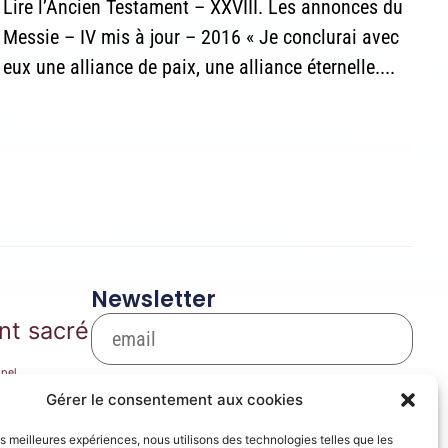
Lire l’Ancien Testament – XXVIII. Les annonces du
Messie – IV mis à jour – 2016 « Je conclurai avec
eux une alliance de paix, une alliance éternelle....
Newsletter
nt sacré
pel
S'inscrire
arie
Gérer le consentement aux cookies
Se désinscrire
les meilleures expériences, nous utilisons des technologies telles que les
ique de film