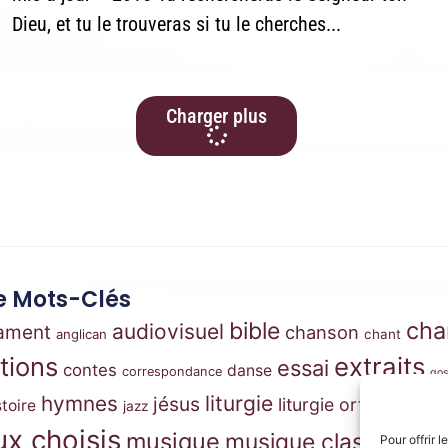
Dieu, et tu le trouveras si tu le cherches...
Charger plus
 Mots-Clés
cha
bible
audiovisuel
tament
chanson
anglican
chant
ations
extraits
essai
contes
danse
correspondance
gos
m
hymnes
liturgie
jésus
liturgie orthodoxe
stoire
jazz
x choisis
musique
musique classique
Pour offrir 
mus