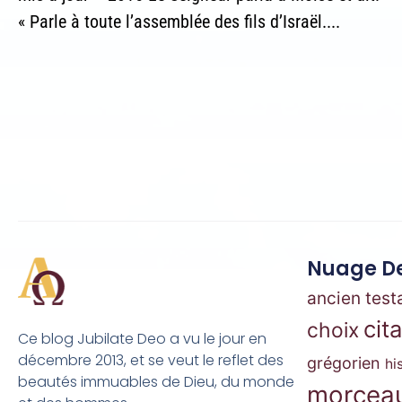
« Parle à toute l’assemblée des fils d’Israël....
Nuage De
ancien tes
cit
choix
Ce blog Jubilate Deo a vu le jour en
décembre 2013, et se veut le reflet des
grégorien
hi
beautés immuables de Dieu, du monde
morceau