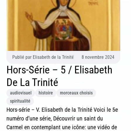
Publié par
Elisabeth de la Trinité
8 novembre 2024
Hors-Série – 5 / Elisabeth
De La Trinité
Inscription News Letter
audiovisuel
histoire
morceaux choisis
spiritualité
Si vous souhaitez recevoir nos dernières actualités,
Hors-série – V. Elisabeth de la Trinité Voici le 5e
veuillez indiquer ci-dessous votre adresse mail.
numéro d’une série, Découvrir un saint du
Carmel en contemplant une icône: une vidéo de