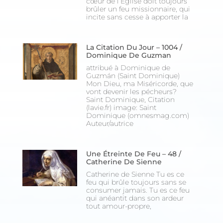
cœur de l’Eglise doit toujours
brûler un feu missionnaire, qui
S'inscrire
incite sans cesse à apporter la
Se désinscrire
La Citation Du Jour – 1004 /
Dominique De Guzman
attribué à Dominique de
Guzmán (Saint Dominique)
Mon Dieu, ma Miséricorde, que
vont devenir les pécheurs?
Saint Dominique, Citation
(lavie.fr) image: Saint
Dominique (omnesmag.com)
Auteur/autrice
Une Étreinte De Feu – 48 /
Catherine De Sienne
Catherine de Sienne Tu es ce
feu qui brûle toujours sans se
consumer jamais. Tu es ce feu
qui anéantit dans son ardeur
tout amour-propre,