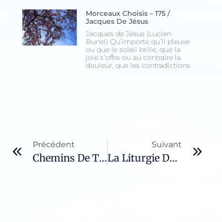
Morceaux Choisis – 175 /
Jacques De Jésus
Jacques de Jésus (Lucien
Bunel) Qu’importe qu’il pleuve
ou que le soleil brille, que la
joie s’offre ou au contraire la
douleur, que les contradictions
Précédent
Suivant
Chemins De Traverse – 490 / Paul Claudel
La Liturgie Des Heures – 35 / A None – III