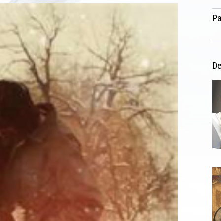
Pa
De