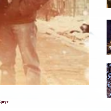
scription News Letter
vous souhaitez recevoir nos dernières actualités, veuillez
iquer ci-dessous votre adresse mail.
Speyr