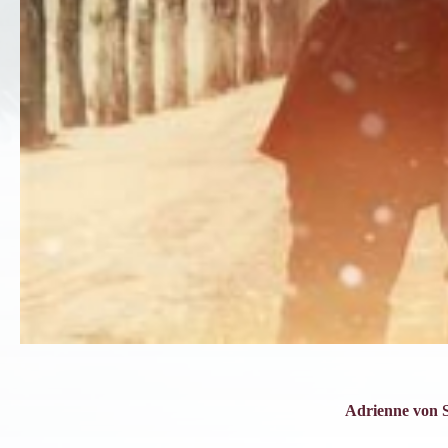
In
Si 
ind
Adrienne von 