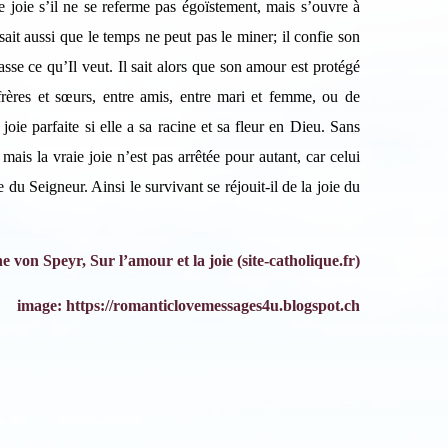
e joie s’il ne se referme pas égoïstement, mais s’ouvre à
S'inscrire
Se désinscrire
sait aussi que le temps ne peut pas le miner; il confie son
se ce qu’Il veut. Il sait alors que son amour est protégé
frères et sœurs, entre amis, entre mari et femme, ou de
ie parfaite si elle a sa racine et sa fleur en Dieu. Sans
mais la vraie joie n’est pas arrêtée pour autant, car celui
 du Seigneur. Ainsi le survivant se réjouit-il de la joie du
 von Speyr, Sur l’amour et la joie (site-catholique.fr)
image: https://romanticlovemessages4u.blogspot.ch