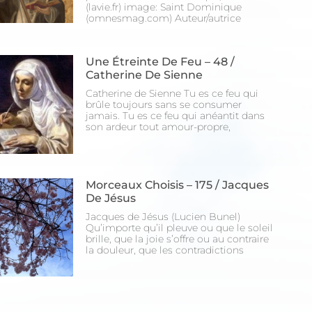
(lavie.fr) image: Saint Dominique
(omnesmag.com) Auteur/autrice
Une Étreinte De Feu – 48 /
Catherine De Sienne
Catherine de Sienne Tu es ce feu qui
brûle toujours sans se consumer
jamais. Tu es ce feu qui anéantit dans
son ardeur tout amour-propre,
Morceaux Choisis – 175 / Jacques
De Jésus
Jacques de Jésus (Lucien Bunel)
Qu’importe qu’il pleuve ou que le soleil
brille, que la joie s’offre ou au contraire
la douleur, que les contradictions