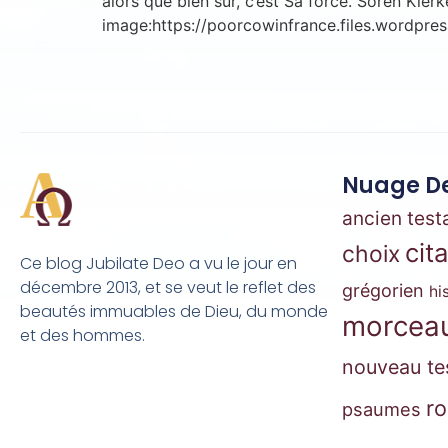
alors que bien sûr, c’est Sa force. Sören Kie
image:https://poorcowinfrance.files.wordpre
Nuage De
ancien tes
cit
choix
Ce blog Jubilate Deo a vu le jour en
décembre 2013, et se veut le reflet des
grégorien
hi
beautés immuables de Dieu, du monde
morceau
et des hommes.
nouveau te
r
psaumes