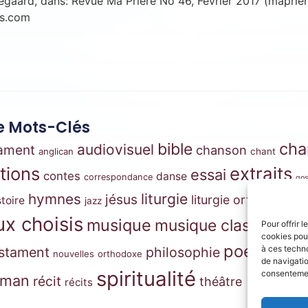
rkegaard, dans: Revue Ma Prière No 46, Février 2017 (maprie
ss.com
 Mots-Clés
cha
bible
audiovisuel
tament
chanson
anglican
chant
ations
extraits
essai
contes
danse
correspondance
gos
m
hymnes
liturgie
jésus
liturgie orthodoxe
stoire
jazz
x choisis
musique
musique classique
Pour offrir 
mus
cookies pour
pri
poésie
à ces techn
stament
philosophie
nouvelles
orthodoxe
de navigatio
spiritualité
consentement
oman
récit
théâtre
récits