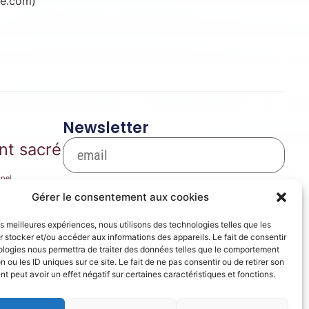
re.com)
Newsletter
nt sacré
pel
S'inscrire
arie
Gérer le consentement aux cookies
Se désinscrire
les meilleures expériences, nous utilisons des technologies telles que les
ique de film
 stocker et/ou accéder aux informations des appareils. Le fait de consentir
ères
ologies nous permettra de traiter des données telles que le comportement
prose
n ou les ID uniques sur ce site. Le fait de ne pas consentir ou de retirer son
 peut avoir un effet négatif sur certaines caractéristiques et fonctions.