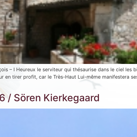
ois – I Heureux le serviteur qui thésaurise dans le ciel les 
en tirer profit, car le Très-Haut Lui-même manifestera ses o
56 / Sören Kierkegaard
scription News Letter
vous souhaitez recevoir nos dernières actualités, veuillez
iquer ci-dessous votre adresse mail.