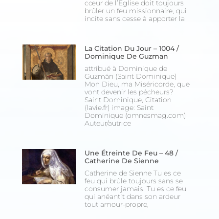
cœur de l’Eglise doit toujours
brûler un feu missionnaire, qui
incite sans cesse à apporter la
La Citation Du Jour – 1004 /
Dominique De Guzman
attribué à Dominique de
Guzmán (Saint Dominique)
Mon Dieu, ma Miséricorde, que
vont devenir les pécheurs?
Saint Dominique, Citation
(lavie.fr) image: Saint
Dominique (omnesmag.com)
Auteur/autrice
Une Étreinte De Feu – 48 /
Catherine De Sienne
Catherine de Sienne Tu es ce
feu qui brûle toujours sans se
consumer jamais. Tu es ce feu
qui anéantit dans son ardeur
tout amour-propre,