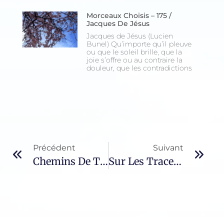
Morceaux Choisis – 175 /
Jacques De Jésus
Jacques de Jésus (Lucien
Bunel) Qu’importe qu’il pleuve
ou que le soleil brille, que la
joie s’offre ou au contraire la
douleur, que les contradictions
Précédent
Suivant
Chemins De Traverse – 22 / Michel Thion
Sur Les Traces De Saint François – 19