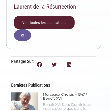
Laurent de la Résurrection
Voir toutes les publications
Inscription News Letter
Si vous souhaitez recevoir nos dernières actualités,
veuillez indiquer ci-dessous votre adresse mail.
Partager Sur:
S'inscrire
Se désinscrire
Dernières Publications
Morceaux Choisis – 1347 /
Benoît XVI
Benoît XVI Saint Dominique
nous rappelle que dans le