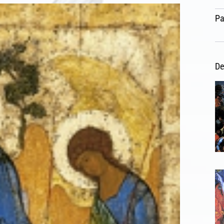
Pa
De