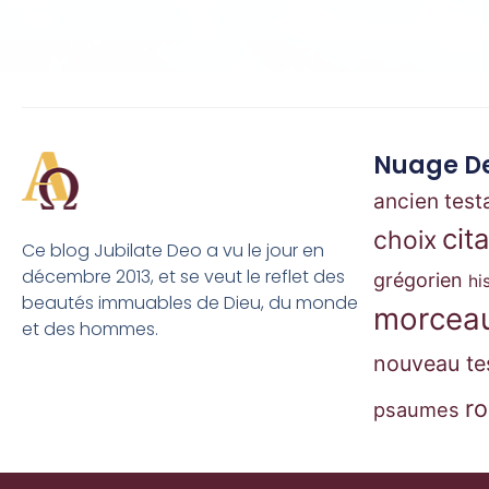
Nuage De
ancien tes
cit
choix
Ce blog Jubilate Deo a vu le jour en
décembre 2013, et se veut le reflet des
grégorien
hi
beautés immuables de Dieu, du monde
morceau
et des hommes.
nouveau te
r
psaumes