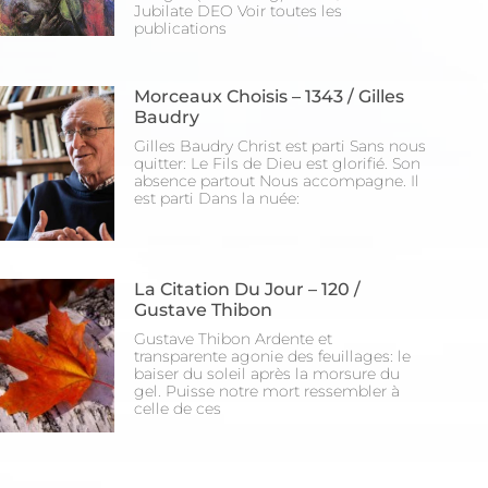
Jubilate DEO Voir toutes les
publications
Morceaux Choisis – 1343 / Gilles
Baudry
Gilles Baudry Christ est parti Sans nous
quitter: Le Fils de Dieu est glorifié. Son
absence partout Nous accompagne. Il
est parti Dans la nuée:
La Citation Du Jour – 120 /
Gustave Thibon
Gustave Thibon Ardente et
transparente agonie des feuillages: le
baiser du soleil après la morsure du
gel. Puisse notre mort ressembler à
celle de ces