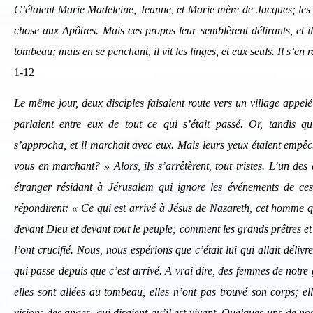
C’étaient Marie Madeleine, Jeanne, et Marie mère de Jacques; les
chose aux Apôtres. Mais ces propos leur semblèrent délirants, et il
tombeau; mais en se penchant, il vit les linges, et eux seuls. Il s’en r
1-12
Le même jour, deux disciples faisaient route vers un village appe
parlaient entre eux de tout ce qui s’était passé. Or, tandis qu’
s’approcha, et il marchait avec eux. Mais leurs yeux étaient empêch
vous en marchant? » Alors, ils s’arrêtèrent, tout tristes. L’un de
étranger résidant à Jérusalem qui ignore les événements de ces 
répondirent: « Ce qui est arrivé à Jésus de Nazareth, cet homme qu
devant Dieu et devant tout le peuple; comment les grands prêtres et no
l’ont crucifié. Nous, nous espérions que c’était lui qui allait délivr
qui passe depuis que c’est arrivé. A vrai dire, des femmes de notre
elles sont allées au tombeau, elles n’ont pas trouvé son corps; e
vision: des anges, qui disaient qu’il est vivant. Quelques-uns de n