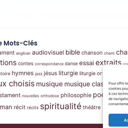
 Mots-Clés
cha
bible
audiovisuel
tament
chanson
anglican
chant
ations
extraits
essai
contes
danse
correspondance
gos
m
hymnes
liturgie
jésus
liturgie orthodoxe
stoire
jazz
x choisis
musique
musique classique
Pour offrir 
mus
cookies pour
pri
poésie
à ces techn
stament
philosophie
nouvelles
orthodoxe
de navigatio
spiritualité
consentement
oman
récit
théâtre
récits
Ac