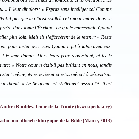
u. » Il leur dit alors: « Esprits sans intelligence! Comme
lait-il pas que le Christ souffrît cela pour entrer dans sa
erpréta, dans toute l’Écriture, ce qui le concernait. Quand
ller plus loin. Mais ils s’efforcèrent de le retenir: « Reste
donc pour rester avec eux. Quand il fut à table avec eux,
il le leur donna. Alors leurs yeux s’ouvrirent, et ils le
’autre: « Notre cœur n’était-il pas brûlant en nous, tandis
’instant même, ils se levèrent et retournèrent à Jérusalem.
ur dirent: « Le Seigneur est réellement ressuscité: il est
Andreï Roublev, Icône de la Trinité (fr.wikipedia.org)
aduction officielle liturgique de la Bible (Mame, 2013)