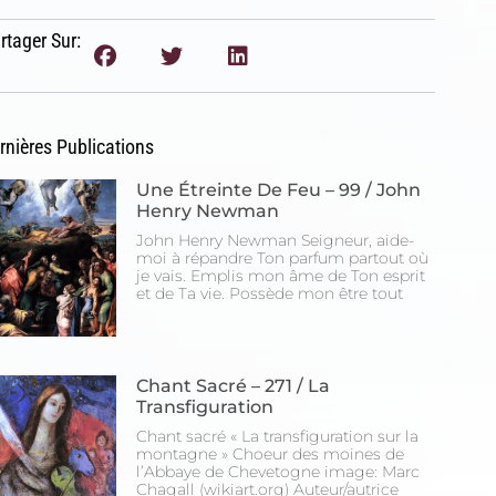
rtager Sur:
rnières Publications
Une Étreinte De Feu – 99 / John
Henry Newman
John Henry Newman Seigneur, aide-
moi à répandre Ton parfum partout où
je vais. Emplis mon âme de Ton esprit
et de Ta vie. Possède mon être tout
Chant Sacré – 271 / La
Transfiguration
Chant sacré « La transfiguration sur la
montagne » Choeur des moines de
l’Abbaye de Chevetogne image: Marc
Chagall (wikiart.org) Auteur/autrice