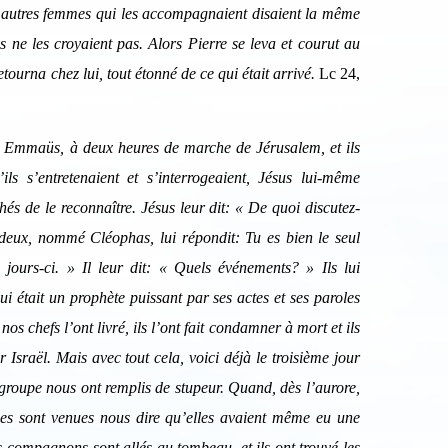
 autres femmes qui les accompagnaient disaient la même
s ne les croyaient pas. Alors Pierre se leva et courut au
S'inscrire
Se désinscrire
etourna chez lui, tout étonné de ce qui était arrivé.
Lc 24,
lé Emmaüs, à deux heures de marche de Jérusalem, et ils
ils s’entretenaient et s’interrogeaient, Jésus lui-même
és de le reconnaître. Jésus leur dit: « De quoi discutez-
s deux, nommé Cléophas, lui répondit: Tu es bien le seul
jours-ci. » Il leur dit: « Quels événements? » Ils lui
i était un prophète puissant par ses actes et ses paroles
s chefs l’ont livré, ils l’ont fait condamner à mort et ils
er Israël. Mais avec tout cela, voici déjà le troisième jour
 groupe nous ont remplis de stupeur. Quand, dès l’aurore,
lles sont venues nous dire qu’elles avaient même eu une
os compagnons sont allés au tombeau, et ils ont trouvé les