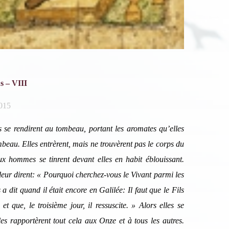
s – VIII
2015
s se rendirent au tombeau, portant les aromates qu’elles
ombeau. Elles entrèrent, mais ne trouvèrent pas le corps du
ux hommes se tinrent devant elles en habit éblouissant.
scription News Letter
ls leur dirent: « Pourquoi cherchez-vous le Vivant parmi les
 a dit quand il était encore en Galilée: Il faut que le Fils
vous souhaitez recevoir nos dernières actualités, veuillez
iquer ci-dessous votre adresse mail.
t que, le troisième jour, il ressuscite. » Alors elles se
les rapportèrent tout cela aux Onze et à tous les autres.