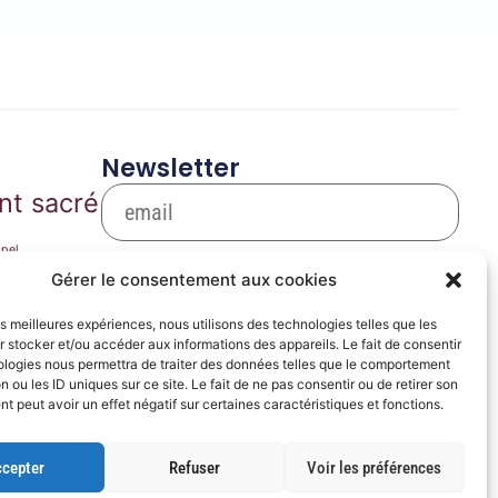
Newsletter
nt sacré
pel
S'inscrire
arie
Gérer le consentement aux cookies
Se désinscrire
les meilleures expériences, nous utilisons des technologies telles que les
ique de film
 stocker et/ou accéder aux informations des appareils. Le fait de consentir
ères
ologies nous permettra de traiter des données telles que le comportement
prose
n ou les ID uniques sur ce site. Le fait de ne pas consentir ou de retirer son
 peut avoir un effet négatif sur certaines caractéristiques et fonctions.
cepter
Refuser
Voir les préférences