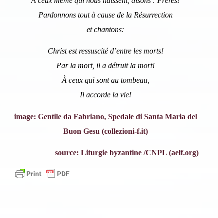
À ceux même qui nous haïssent, disons : Frères!
Pardonnons tout à cause de la Résurrection
et chantons:
Christ est ressuscité d’entre les morts!
Par la mort, il a détruit la mort!
À ceux qui sont au tombeau,
Inscription News Letter
Il accorde la vie!
Si vous souhaitez recevoir nos dernières actualités,
image: Gentile da Fabriano, Spedale di Santa Maria del
veuillez indiquer ci-dessous votre adresse mail.
Buon Gesu (collezioni-f.it)
source: Liturgie byzantine /CNPL (aelf.org)
S'inscrire
Se désinscrire