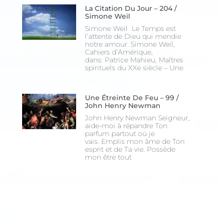
La Citation Du Jour – 204 /
Simone Weil
Simone Weil Le Temps est
l’attente de Dieu qui mendie
notre amour. Simone Weil,
Cahiers d’Amérique,
dans: Patrice Mahieu, Maîtres
spirituels du XXe siècle – Une
Une Étreinte De Feu – 99 /
John Henry Newman
John Henry Newman Seigneur,
aide-moi à répandre Ton
parfum partout où je
vais. Emplis mon âme de Ton
esprit et de Ta vie. Possède
mon être tout