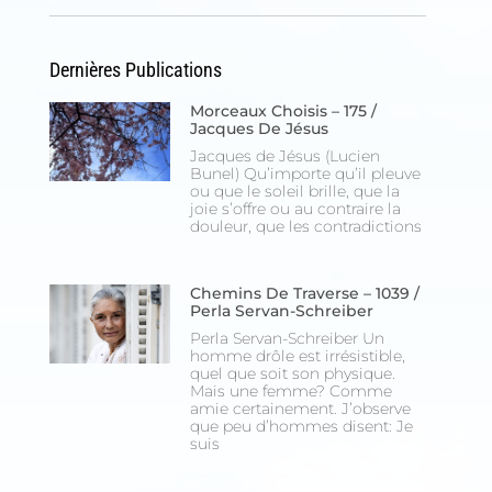
Dernières Publications
Morceaux Choisis – 175 /
Jacques De Jésus
Jacques de Jésus (Lucien
Bunel) Qu’importe qu’il pleuve
ou que le soleil brille, que la
joie s’offre ou au contraire la
douleur, que les contradictions
Chemins De Traverse – 1039 /
Perla Servan-Schreiber
Perla Servan-Schreiber Un
homme drôle est irrésistible,
quel que soit son physique.
Mais une femme? Comme
amie certainement. J’observe
que peu d’hommes disent: Je
suis