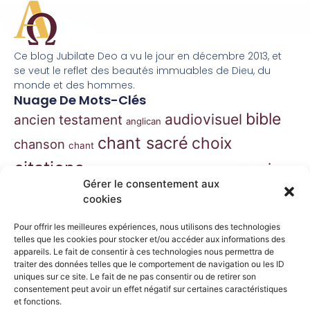
Ce blog Jubilate Deo a vu le jour en décembre 2013, et
se veut le reflet des beautés immuables de Dieu, du
monde et des hommes.
Nuage De Mots-Clés
bible
audiovisuel
ancien testament
anglican
chant sacré
choix
chanson
chant
citations
essai
contes
danse
correspondance
Gérer le consentement aux
extraits
hymnes
grégorien
histoire
jazz
cookies
gospel
marie
liturgie
jésus
liturgie orthodoxe
Pour offrir les meilleures expériences, nous utilisons des technologies
morceaux choisis
telles que les cookies pour stocker et/ou accéder aux informations des
musique
appareils. Le fait de consentir à ces technologies nous permettra de
traiter des données telles que le comportement de navigation ou les ID
musique classique
nouveau
musique de film
uniques sur ce site. Le fait de ne pas consentir ou de retirer son
consentement peut avoir un effet négatif sur certaines caractéristiques
testament
philosophie
nouvelles
orthodoxe
et fonctions.