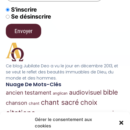
S'inscrire
Se désinscrire
Ce blog Jubilate Deo a vu le jour en décembre 2013, et
se veut le reflet des beautés immuables de Dieu, du
monde et des hommes.
Nuage De Mots-Clés
bible
audiovisuel
ancien testament
anglican
chant sacré
choix
chanson
chant
citations
essai
contes
danse
correspondance
Gérer le consentement aux
extraits
hymnes
grégorien
histoire
jazz
cookies
gospel