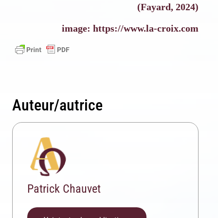
(Fayard, 2024)
Inscription News Letter
image: https://www.la-croix.com
Si vous souhaitez recevoir nos dernières actualités,
veuillez indiquer ci-dessous votre adresse mail.
S'inscrire
Auteur/autrice
Se désinscrire
Patrick Chauvet