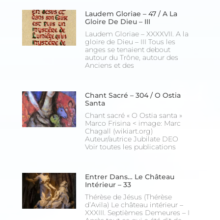
Laudem Gloriae – 47 / A La
Gloire De Dieu – III
Laudem Gloriae – XXXXVII. A la
gloire de Dieu – III Tous les
anges se tenaient debout
autour du Trône, autour des
Anciens et des
Chant Sacré – 304 / O Ostia
Santa
Chant sacré « O Ostia santa »
Marco Frisina < image: Marc
Chagall (wikiart.org)
Auteur/autrice Jubilate DEO
Voir toutes les publications
Entrer Dans… Le Château
Intérieur – 33
Thérèse de Jésus (Thérèse
d’Avila) Le château intérieur –
XXXIII. Septièmes Demeures – I