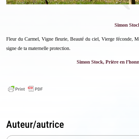
In
Si 
Simon Stoc
ind
Fleur du Carmel, V
igne fleurie, B
eauté du ciel, V
ierge féconde,
Mè
signe
de ta maternelle protection.
Simon Stock,
Prière en l’hon
Auteur/autrice