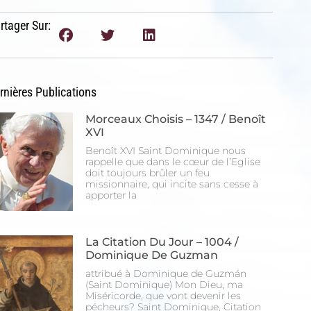
rtager Sur:
rnières Publications
Morceaux Choisis – 1347 / Benoît
XVI
Benoît XVI Saint Dominique nous
rappelle que dans le cœur de l’Eglise
doit toujours brûler un feu
missionnaire, qui incite sans cesse à
apporter la
La Citation Du Jour – 1004 /
Dominique De Guzman
attribué à Dominique de Guzmán
(Saint Dominique) Mon Dieu, ma
Miséricorde, que vont devenir les
pécheurs? Saint Dominique, Citation