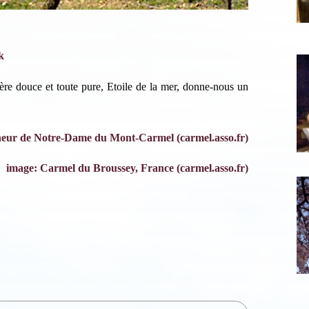
scription News Letter
vous souhaitez recevoir nos dernières actualités, veuillez
k
iquer ci-dessous votre adresse mail.
re douce et toute pure,
Etoile de la mer,
donne-nous un
neur de Notre-Dame du Mont-Carmel (carmel.asso.fr)
S'inscrire
Se désinscrire
image: Carmel du Broussey, France (carmel.asso.fr)