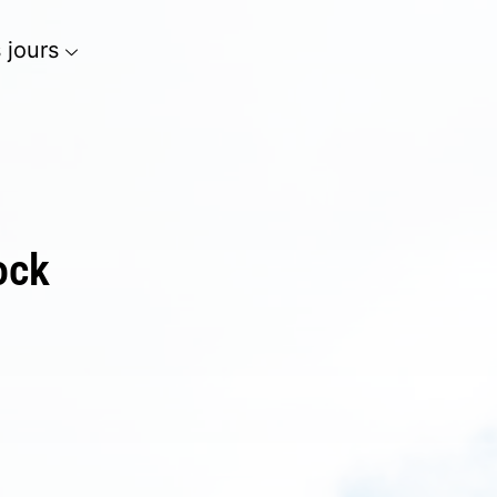
s jours
ock