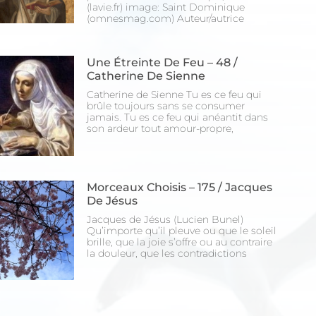
(lavie.fr) image: Saint Dominique
(omnesmag.com) Auteur/autrice
Une Étreinte De Feu – 48 /
Catherine De Sienne
Catherine de Sienne Tu es ce feu qui
brûle toujours sans se consumer
jamais. Tu es ce feu qui anéantit dans
son ardeur tout amour-propre,
Morceaux Choisis – 175 / Jacques
De Jésus
Jacques de Jésus (Lucien Bunel)
Qu’importe qu’il pleuve ou que le soleil
brille, que la joie s’offre ou au contraire
la douleur, que les contradictions