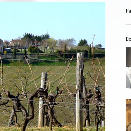
Pa
De