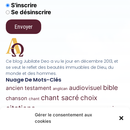
S'inscrire
Se désinscrire
Ce blog Jubilate Deo a vu le jour en décembre 2013, et
se veut le reflet des beautés immuables de Dieu, du
monde et des hommes.
Nuage De Mots-Clés
bible
audiovisuel
ancien testament
anglican
chant sacré
choix
chanson
chant
citations
essai
contes
danse
correspondance
Gérer le consentement aux
extraits
hymnes
grégorien
histoire
jazz
cookies
gospel
marie
liturgie