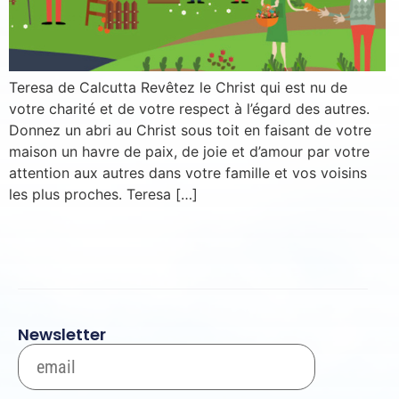
Inscription News Letter
Si vous souhaitez recevoir nos dernières actualités,
veuillez indiquer ci-dessous votre adresse mail.
Teresa de Calcutta Revêtez le Christ qui est nu de
votre charité et de votre respect à l’égard des autres.
Donnez un abri au Christ sous toit en faisant de votre
maison un havre de paix, de joie et d’amour par votre
S'inscrire
attention aux autres dans votre famille et vos voisins
Se désinscrire
les plus proches. Teresa […]
Newsletter