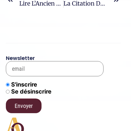
Lire L’Ancien Testament – 36 / Les Annonces Du Messie – VI
La Citation Du Jour – 742 / Guigues 1er Le Chartreux
Newsletter
S'inscrire
Se désinscrire