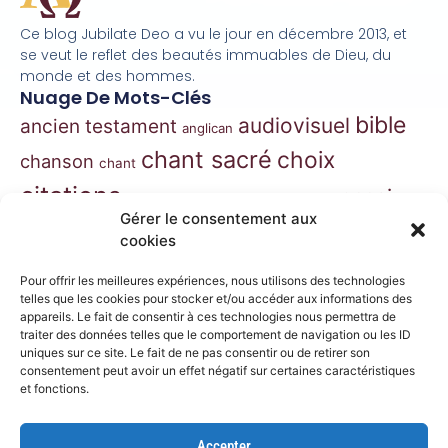
Ce blog Jubilate Deo a vu le jour en décembre 2013, et
se veut le reflet des beautés immuables de Dieu, du
monde et des hommes.
Nuage De Mots-Clés
bible
audiovisuel
ancien testament
anglican
chant sacré
choix
chanson
chant
citations
essai
contes
danse
correspondance
Gérer le consentement aux
extraits
hymnes
grégorien
histoire
jazz
cookies
gospel
marie
liturgie
jésus
liturgie orthodoxe
Pour offrir les meilleures expériences, nous utilisons des technologies
morceaux choisis
telles que les cookies pour stocker et/ou accéder aux informations des
musique
appareils. Le fait de consentir à ces technologies nous permettra de
traiter des données telles que le comportement de navigation ou les ID
musique classique
nouveau
musique de film
uniques sur ce site. Le fait de ne pas consentir ou de retirer son
consentement peut avoir un effet négatif sur certaines caractéristiques
testament
philosophie
nouvelles
orthodoxe
et fonctions.
prières
poésie
roman
psaumes
prose
Accepter