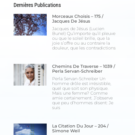
Dernières Publications
Morceaux Choisis – 175 /
Jacques De Jésus
Jacques de Jésus (Lucien
Bunel) Qu’importe qu’il pleuve
ou que le soleil brille, que la
joie s’offre ou au contraire la
douleur, que les contradictions
Chemins De Traverse – 1039 /
Perla Servan-Schreiber
Perla Servan-Schreiber Un
homme drôle est irrésistible,
quel que soit son physique.
Mais une femme? Comme
amie certainement. J’observe
que peu d’hommes disent: Je
suis
La Citation Du Jour – 204 /
Simone Weil