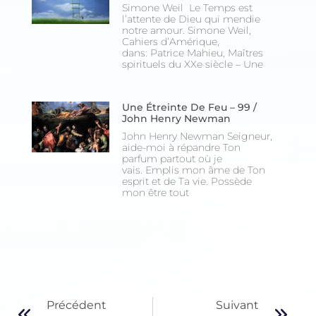
Simone Weil Le Temps est
l’attente de Dieu qui mendie
notre amour. Simone Weil,
Cahiers d’Amérique,
dans: Patrice Mahieu, Maîtres
spirituels du XXe siècle – Une
Une Étreinte De Feu – 99 /
John Henry Newman
John Henry Newman Seigneur,
aide-moi à répandre Ton
parfum partout où je
vais. Emplis mon âme de Ton
esprit et de Ta vie. Possède
mon être tout
Précédent
Suivant