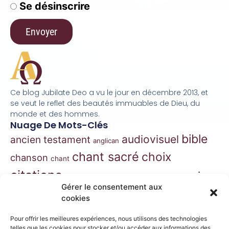
Se désinscrire
Ce blog Jubilate Deo a vu le jour en décembre 2013, et
se veut le reflet des beautés immuables de Dieu, du
monde et des hommes.
Nuage De Mots-Clés
bible
audiovisuel
ancien testament
anglican
chant sacré
choix
chanson
chant
citations
essai
contes
danse
correspondance
Gérer le consentement aux
extraits
hymnes
grégorien
histoire
jazz
cookies
gospel
marie
liturgie
jésus
liturgie orthodoxe
Pour offrir les meilleures expériences, nous utilisons des technologies
telles que les cookies pour stocker et/ou accéder aux informations des