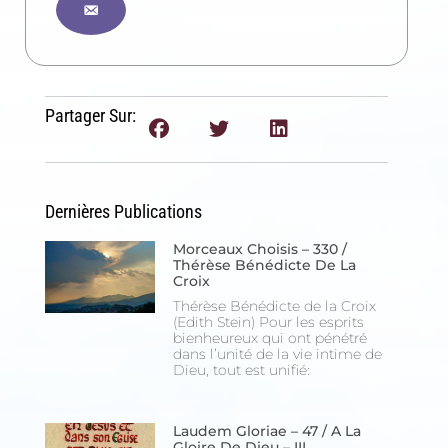
Partager Sur:
Dernières Publications
Morceaux Choisis – 330 /
Thérèse Bénédicte De La
Croix
Thérèse Bénédicte de la Croix
(Edith Stein) Pour les esprits
bienheureux qui ont pénétré
dans l’unité de la vie intime de
Dieu, tout est unifié:
Laudem Gloriae – 47 / A La
Gloire De Dieu – III