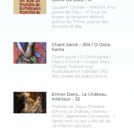
Laudem Gloriae – XXXXVII. A la
gloire de Dieu – III Tous les
anges se tenaient debout
autour du Trône, autour des
Anciens et des
Chant Sacré – 304 / O Ostia
Santa
Chant sacré « O Ostia santa »
Marco Frisina < image: Marc
Chagall (wikiart.org)
Auteur/autrice Jubilate DEO
Voir toutes les publications
Entrer Dans… Le Château
Intérieur – 33
Thérèse de Jésus (Thérèse
d’Avila) Le château intérieur –
XXXIII. Septièmes Demeures – I
Après tout ce qui a été dit de
ce chemin spirituel,