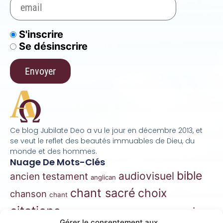
S'inscrire
Se désinscrire
Ce blog Jubilate Deo a vu le jour en décembre 2013, et
se veut le reflet des beautés immuables de Dieu, du
monde et des hommes.
Nuage De Mots-Clés
bible
audiovisuel
ancien testament
anglican
chant sacré
choix
chanson
chant
citations
essai
contes
danse
correspondance
Gérer le consentement aux