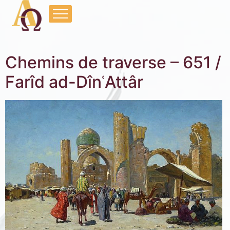
Chemins de traverse – 651 /
Farîd ad-DînʿAttâr