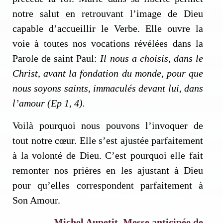
notre salut en retrouvant l’image de Dieu
capable d’accueillir le Verbe. Elle ouvre la
voie à toutes nos vocations révélées dans la
Parole de saint Paul:
Il nous a choisis, dans le
Christ, avant la fondation du monde, pour que
nous soyons saints, immaculés devant lui, dans
l’amour (Ep 1, 4).
Voilà pourquoi nous pouvons l’invoquer de
tout notre cœur. Elle s’est ajustée parfaitement
Inscription News Letter
à la volonté de Dieu. C’est pourquoi elle fait
remonter nos prières en les ajustant à Dieu
Si vous souhaitez recevoir nos dernières actualités,
veuillez indiquer ci-dessous votre adresse mail.
pour qu’elles correspondent parfaitement à
Son Amour.
Michel Aupetit, Messe anticipée de