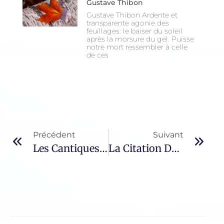
Gustave Thibon
Gustave Thibon Ardente et
transparente agonie des
feuillages: le baiser du soleil
après la morsure du gel. Puisse
notre mort ressembler à celle
de ces
Précédent
Suivant
Les Cantiques De La Bible – 9 / Le Cantique De Marie
La Citation Du Jour – 793 / Bernadette Soubirous