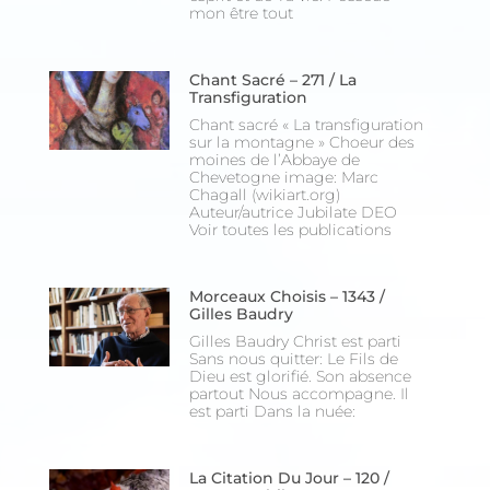
mon être tout
Chant Sacré – 271 / La
Transfiguration
Chant sacré « La transfiguration
sur la montagne » Choeur des
moines de l’Abbaye de
Chevetogne image: Marc
Chagall (wikiart.org)
Auteur/autrice Jubilate DEO
Voir toutes les publications
Morceaux Choisis – 1343 /
Gilles Baudry
Gilles Baudry Christ est parti
Sans nous quitter: Le Fils de
Dieu est glorifié. Son absence
partout Nous accompagne. Il
est parti Dans la nuée:
La Citation Du Jour – 120 /