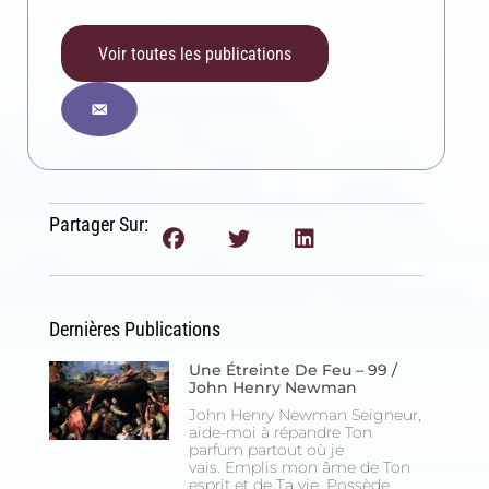
Voir toutes les publications
Partager Sur:
Dernières Publications
Une Étreinte De Feu – 99 /
John Henry Newman
John Henry Newman Seigneur,
aide-moi à répandre Ton
parfum partout où je
vais. Emplis mon âme de Ton
esprit et de Ta vie. Possède