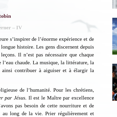
tobin
erner – IV
ieure s’inspirer de l’énorme expérience et de
 longue histoire. Les gens discernent depuis
 leçons. Il n’est pas nécessaire que chaque
l’eau chaude. La musique, la littérature, la
scription News Letter
ainsi contribuer à aiguiser et à élargir la
vous souhaitez recevoir nos dernières actualités, veuillez
iquer ci-dessous votre adresse mail.
ligieuse de l’humanité. Pour les chrétiens,
er par Jésus.
Il est le Maître par excellence
avons pas besoin de cette nourriture et de
S'inscrire
t au long de la vie. Prier régulièrement et
Se désinscrire