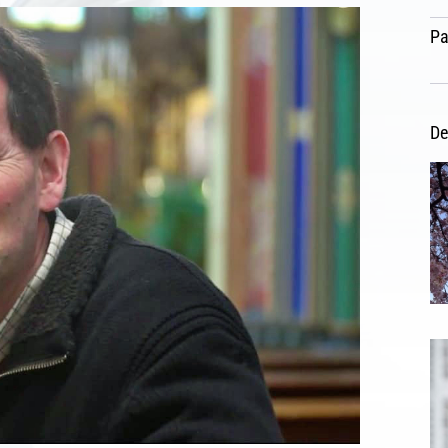
Pa
De