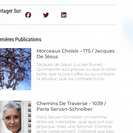
rtager Sur:
rnières Publications
Morceaux Choisis – 175 / Jacques
De Jésus
Jacques de Jésus (Lucien Bunel)
Qu’importe qu’il pleuve ou que le soleil
brille, que la joie s’offre ou au contraire
la douleur, que les contradictions
Chemins De Traverse – 1039 /
Perla Servan-Schreiber
Perla Servan-Schreiber Un homme
drôle est irrésistible, quel que soit son
physique. Mais une femme? Comme
amie certainement. J’observe que peu