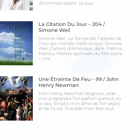
d’hommes disent: Je suis
La Citation Du Jour – 204 /
Simone Weil
Simone Weil Le Temps est l’attente de
Dieu qui mendie notre amour. Simone
Weil, Cahiers d’Amérique, dans: Patrice
Mahieu, Maîtres spirituels du XXe siècle
– Une
Une Étreinte De Feu – 99 / John
Henry Newman
John Henry Newman Seigneur, aide-
moi à répandre Ton parfum partout où
je vais. Emplis mon âme de Ton esprit
et de Ta vie. Possède mon être tout