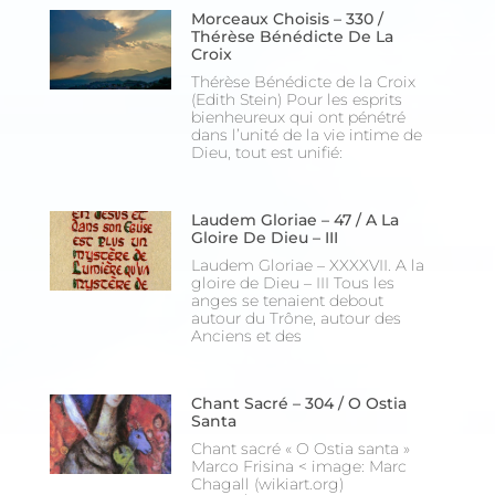
Morceaux Choisis – 330 /
Thérèse Bénédicte De La
Croix
Thérèse Bénédicte de la Croix
(Edith Stein) Pour les esprits
bienheureux qui ont pénétré
dans l’unité de la vie intime de
Dieu, tout est unifié:
Laudem Gloriae – 47 / A La
Gloire De Dieu – III
Laudem Gloriae – XXXXVII. A la
gloire de Dieu – III Tous les
anges se tenaient debout
autour du Trône, autour des
Anciens et des
Chant Sacré – 304 / O Ostia
Santa
Chant sacré « O Ostia santa »
Marco Frisina < image: Marc
Chagall (wikiart.org)