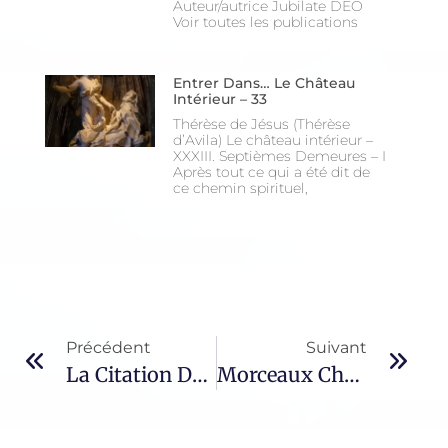
Auteur/autrice Jubilate DEO
Voir toutes les publications
Entrer Dans… Le Château
Intérieur – 33
Thérèse de Jésus (Thérèse
d’Avila) Le château intérieur –
XXXIII. Septièmes Demeures – I
Après tout ce qui a été dit de
ce chemin spirituel,
Précédent
Suivant
La Citation Du Jour – 977 / Jean Chrysostome
Morceaux Choisis – 1111 / Elias Chacour