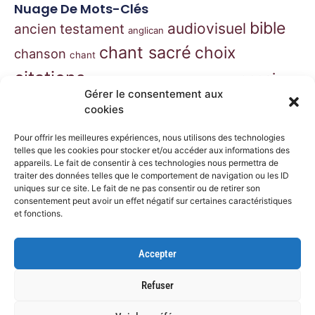
Nuage De Mots-Clés
bible
audiovisuel
ancien testament
anglican
chant sacré
choix
chanson
chant
citations
essai
contes
danse
correspondance
Gérer le consentement aux
extraits
hymnes
grégorien
histoire
jazz
cookies
gospel
marie
liturgie
jésus
liturgie orthodoxe
Pour offrir les meilleures expériences, nous utilisons des technologies
morceaux choisis
telles que les cookies pour stocker et/ou accéder aux informations des
musique
appareils. Le fait de consentir à ces technologies nous permettra de
traiter des données telles que le comportement de navigation ou les ID
musique classique
nouveau
musique de film
uniques sur ce site. Le fait de ne pas consentir ou de retirer son
consentement peut avoir un effet négatif sur certaines caractéristiques
testament
philosophie
nouvelles
orthodoxe
et fonctions.
prières
poésie
roman
psaumes
prose
spiritualité
Accepter
récit
théâtre
récits
Refuser