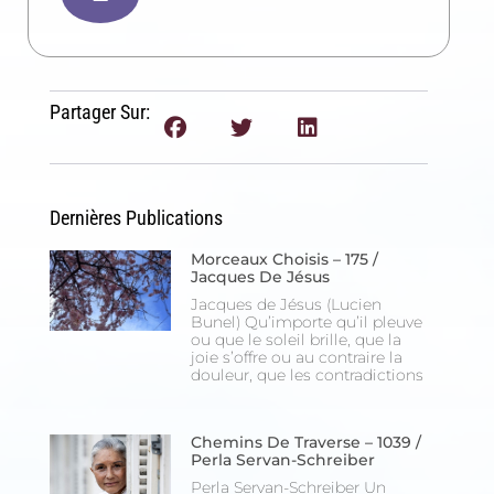
Partager Sur:
Dernières Publications
Morceaux Choisis – 175 /
Jacques De Jésus
Jacques de Jésus (Lucien
Bunel) Qu’importe qu’il pleuve
ou que le soleil brille, que la
joie s’offre ou au contraire la
douleur, que les contradictions
Chemins De Traverse – 1039 /
Perla Servan-Schreiber
Perla Servan-Schreiber Un