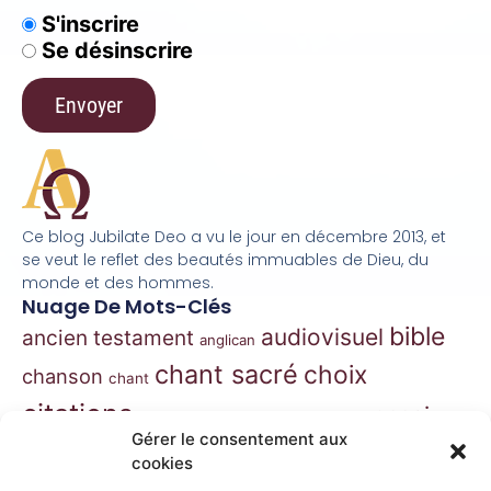
S'inscrire
Se désinscrire
Ce blog Jubilate Deo a vu le jour en décembre 2013, et
se veut le reflet des beautés immuables de Dieu, du
monde et des hommes.
Nuage De Mots-Clés
bible
audiovisuel
ancien testament
anglican
chant sacré
choix
chanson
chant
citations
essai
contes
danse
correspondance
Gérer le consentement aux
extraits
hymnes
grégorien
histoire
jazz
cookies
gospel