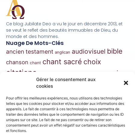
Ce blog Jubilate Deo a vu le jour en décembre 2013, et
se veut le reflet des beautés immuables de Dieu, du
monde et des hommes.
Nuage De Mots-Clés
bible
audiovisuel
ancien testament
anglican
chant sacré
choix
chanson
chant
citations
essai
contes
danse
correspondance
Gérer le consentement aux
extraits
hymnes
grégorien
histoire
jazz
cookies
gospel
marie
liturgie
jésus
liturgie orthodoxe
Pour offrir les meilleures expériences, nous utilisons des technologies
morceaux choisis
telles que les cookies pour stocker et/ou accéder aux informations des
musique
appareils. Le fait de consentir à ces technologies nous permettra de
traiter des données telles que le comportement de navigation ou les ID
musique classique
nouveau
musique de film
uniques sur ce site. Le fait de ne pas consentir ou de retirer son
consentement peut avoir un effet négatif sur certaines caractéristiques
testament
philosophie
nouvelles
orthodoxe
et fonctions.