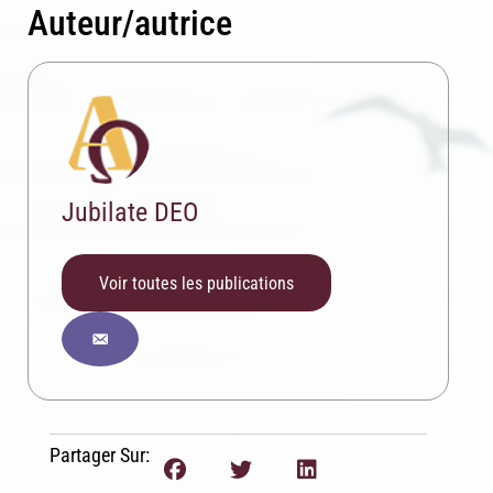
Auteur/autrice
Jubilate DEO
Voir toutes les publications
Inscription News Letter
Partager Sur: