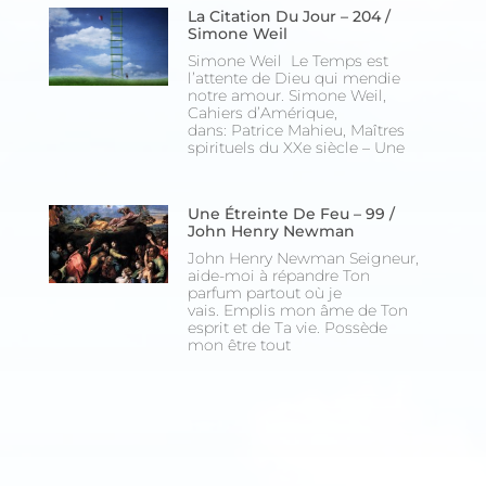
La Citation Du Jour – 204 /
Simone Weil
Simone Weil Le Temps est
l’attente de Dieu qui mendie
notre amour. Simone Weil,
Cahiers d’Amérique,
dans: Patrice Mahieu, Maîtres
spirituels du XXe siècle – Une
Une Étreinte De Feu – 99 /
John Henry Newman
John Henry Newman Seigneur,
aide-moi à répandre Ton
parfum partout où je
vais. Emplis mon âme de Ton
esprit et de Ta vie. Possède
mon être tout