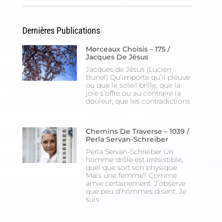
Si vous souhaitez recevoir nos dernières actualités,
veuillez indiquer ci-dessous votre adresse mail.
Dernières Publications
Morceaux Choisis – 175 /
Jacques De Jésus
S'inscrire
Jacques de Jésus (Lucien
Se désinscrire
Bunel) Qu’importe qu’il pleuve
ou que le soleil brille, que la
joie s’offre ou au contraire la
douleur, que les contradictions
Chemins De Traverse – 1039 /
Perla Servan-Schreiber
Perla Servan-Schreiber Un
homme drôle est irrésistible,
quel que soit son physique.
Mais une femme? Comme
amie certainement. J’observe
que peu d’hommes disent: Je
suis