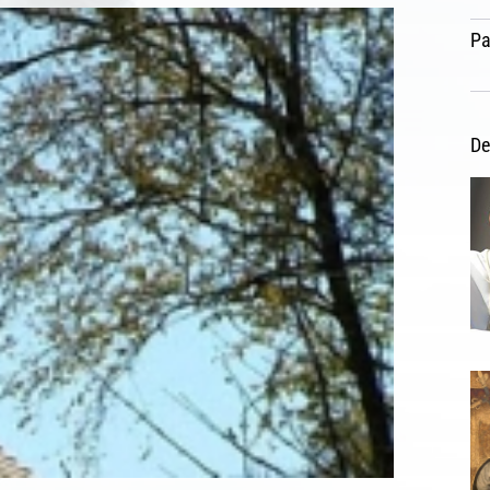
Pa
De