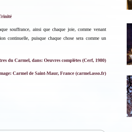
scription News Letter
Trinité
vous souhaitez recevoir nos dernières actualités, veuillez
aque souffrance, ainsi que chaque joie, comme venant
iquer ci-dessous votre adresse mail.
ion continuelle, puisque chaque chose sera comme un
S'inscrire
ettres du Carmel, dans: Oeuvres complètes (Cerf, 1980)
Se désinscrire
image: Carmel de Saint-Maur, France (carmel.asso.fr)