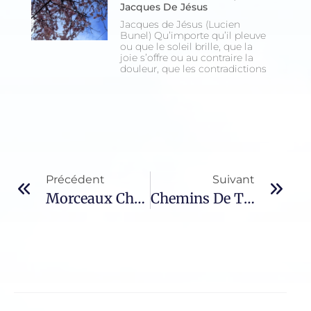
Jacques De Jésus
Jacques de Jésus (Lucien
Bunel) Qu’importe qu’il pleuve
ou que le soleil brille, que la
joie s’offre ou au contraire la
douleur, que les contradictions
Précédent
Suivant
Morceaux Choisis – 1291 / Claudio Montale
Chemins De Traverse – 1010 / Rainer-Maria Rilke