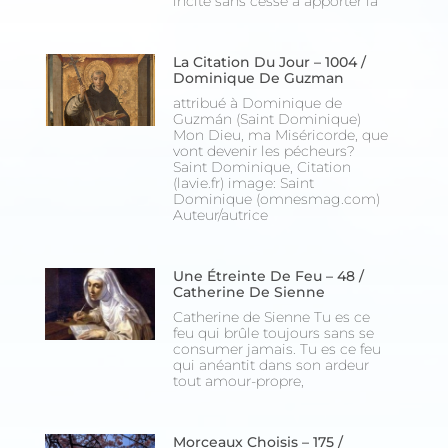
incite sans cesse à apporter la
La Citation Du Jour – 1004 /
Dominique De Guzman
attribué à Dominique de
Guzmán (Saint Dominique)
Mon Dieu, ma Miséricorde, que
vont devenir les pécheurs?
Saint Dominique, Citation
(lavie.fr) image: Saint
Dominique (omnesmag.com)
Auteur/autrice
Une Étreinte De Feu – 48 /
Catherine De Sienne
Catherine de Sienne Tu es ce
feu qui brûle toujours sans se
consumer jamais. Tu es ce feu
qui anéantit dans son ardeur
tout amour-propre,
Morceaux Choisis – 175 /