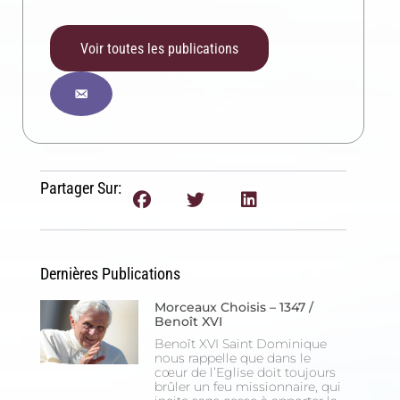
Voir toutes les publications
Inscription News Letter
Si vous souhaitez recevoir nos dernières actualités,
veuillez indiquer ci-dessous votre adresse mail.
Partager Sur:
S'inscrire
Se désinscrire
Dernières Publications
Morceaux Choisis – 1347 /
Benoît XVI
Benoît XVI Saint Dominique
nous rappelle que dans le
cœur de l’Eglise doit toujours
brûler un feu missionnaire, qui