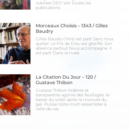
Jubilate DEO Voir toutes les
publications
Morceaux Choisis – 1343 / Gilles
Baudry
Gilles Baudry Christ est parti Sans nous
quitter: Le Fils de Dieu est glorifié. Son
absence partout Nous accompagne. Il
est parti Dans la nuée:
La Citation Du Jour – 120 /
Gustave Thibon
Gustave Thibon Ardente et
transparente agonie des feuillages: le
baiser du soleil après la morsure du
gel. Puisse notre mort ressembler à
celle de ces