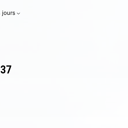
s jours
 37