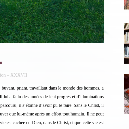
in
scription News Letter
ation – XXXVII
vous souhaitez recevoir nos dernières actualités, veuillez
, buvant, priant, travaillant dans le monde des hommes, a
iquer ci-dessous votre adresse mail.
l lui a fallu des années de lent progrès et d’illuminations
arcouru, il s’étonne d’avoir pu le faire. Sans le Christ, il
rouver que lui-même après un effort tout humain. Il ne peut
S'inscrire
vie est cachée en Dieu, dans le Christ, et que cette vie est