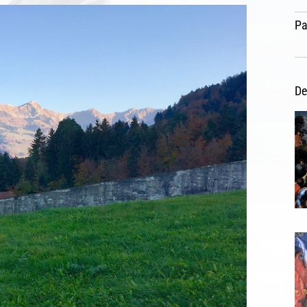
Pa
De