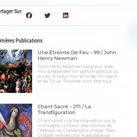
rtager Sur:
rnières Publications
Une Étreinte De Feu – 99 / John
Henry Newman
John Henry Newman Seigneur, aide-
moi à répandre Ton parfum partout où
je vais. Emplis mon âme de Ton esprit
et de Ta vie. Possède mon être tout
Chant Sacré – 271 / La
Transfiguration
Chant sacré « La transfiguration sur la
montagne » Choeur des moines de
l’Abbaye de Chevetogne image: Marc
Chagall (wikiart.org) Auteur/autrice