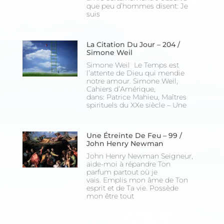
que peu d’hommes disent: Je
suis
La Citation Du Jour – 204 /
Simone Weil
Simone Weil Le Temps est
l’attente de Dieu qui mendie
notre amour. Simone Weil,
Cahiers d’Amérique,
dans: Patrice Mahieu, Maîtres
spirituels du XXe siècle – Une
Une Étreinte De Feu – 99 /
John Henry Newman
John Henry Newman Seigneur,
aide-moi à répandre Ton
parfum partout où je
vais. Emplis mon âme de Ton
esprit et de Ta vie. Possède
mon être tout