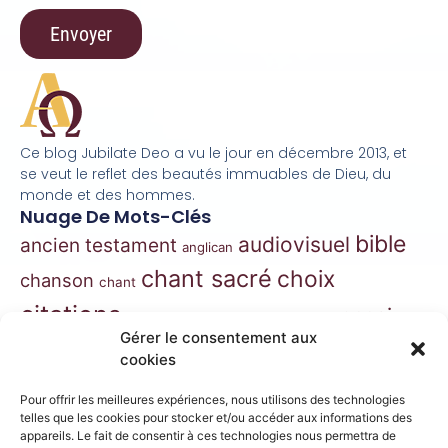
Ce blog Jubilate Deo a vu le jour en décembre 2013, et
se veut le reflet des beautés immuables de Dieu, du
monde et des hommes.
Nuage De Mots-Clés
bible
audiovisuel
ancien testament
anglican
chant sacré
choix
chanson
chant
citations
essai
contes
danse
correspondance
Gérer le consentement aux
extraits
hymnes
grégorien
histoire
jazz
cookies
gospel
marie
liturgie
jésus
liturgie orthodoxe
Pour offrir les meilleures expériences, nous utilisons des technologies
morceaux choisis
telles que les cookies pour stocker et/ou accéder aux informations des
musique
appareils. Le fait de consentir à ces technologies nous permettra de