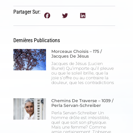
Inscription News Letter
Partager Sur:
Si vous souhaitez recevoir nos dernières actualités,
veuillez indiquer ci-dessous votre adresse mail.
Dernières Publications
S'inscrire
Morceaux Choisis – 175 /
Se désinscrire
Jacques De Jésus
Jacques de Jésus (Lucien
Bunel) Qu’importe qu’il pleuve
ou que le soleil brille, que la
joie s’offre ou au contraire la
douleur, que les contradictions
Chemins De Traverse – 1039 /
Perla Servan-Schreiber
Perla Servan-Schreiber Un
homme drôle est irrésistible,
quel que soit son physique.
Mais une femme? Comme
amie certainement. J’observe