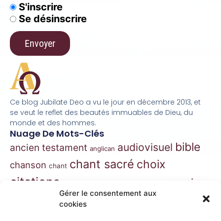
S'inscrire
Se désinscrire
Ce blog Jubilate Deo a vu le jour en décembre 2013, et
se veut le reflet des beautés immuables de Dieu, du
monde et des hommes.
Nuage De Mots-Clés
bible
audiovisuel
ancien testament
anglican
chant sacré
choix
chanson
chant
citations
essai
contes
danse
correspondance
Gérer le consentement aux
extraits
hymnes
grégorien
histoire
jazz
cookies
gospel
marie
liturgie
jésus
liturgie orthodoxe