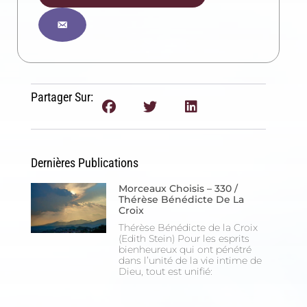
Inscription News Letter
Si vous souhaitez recevoir nos dernières actualités,
veuillez indiquer ci-dessous votre adresse mail.
Partager Sur:
S'inscrire
Se désinscrire
Dernières Publications
Morceaux Choisis – 330 /
Thérèse Bénédicte De La
Croix
Thérèse Bénédicte de la Croix
(Edith Stein) Pour les esprits
bienheureux qui ont pénétré
dans l’unité de la vie intime de
Dieu, tout est unifié: