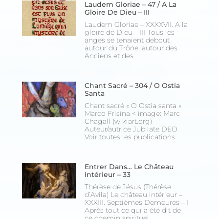
Laudem Gloriae – 47 / A La
Gloire De Dieu – III
Laudem Gloriae – XXXXVII. A la
gloire de Dieu – III Tous les
anges se tenaient debout
autour du Trône, autour des
Anciens et des
Chant Sacré – 304 / O Ostia
Santa
Chant sacré « O Ostia santa »
Marco Frisina < image: Marc
Chagall (wikiart.org)
Auteur/autrice Jubilate DEO
Voir toutes les publications
Entrer Dans… Le Château
Intérieur – 33
Thérèse de Jésus (Thérèse
d’Avila) Le château intérieur –
XXXIII. Septièmes Demeures – I
Après tout ce qui a été dit de
ce chemin spirituel,