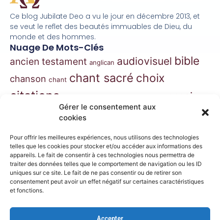
Ce blog Jubilate Deo a vu le jour en décembre 2013, et
se veut le reflet des beautés immuables de Dieu, du
monde et des hommes.
Nuage De Mots-Clés
bible
audiovisuel
ancien testament
anglican
chant sacré
choix
chanson
chant
citations
essai
contes
danse
correspondance
Gérer le consentement aux
extraits
hymnes
grégorien
histoire
jazz
cookies
gospel
marie
liturgie
jésus
liturgie orthodoxe
Pour offrir les meilleures expériences, nous utilisons des technologies
morceaux choisis
telles que les cookies pour stocker et/ou accéder aux informations des
musique
appareils. Le fait de consentir à ces technologies nous permettra de
traiter des données telles que le comportement de navigation ou les ID
musique classique
nouveau
musique de film
uniques sur ce site. Le fait de ne pas consentir ou de retirer son
consentement peut avoir un effet négatif sur certaines caractéristiques
testament
philosophie
nouvelles
orthodoxe
et fonctions.
prières
poésie
roman
psaumes
prose
Accepter