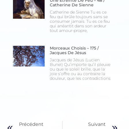
Une Étreinte De Feu – 48 /
Catherine De Sienne
Catherine de Sienne Tu es ce
feu qui brûle toujours sans se
consumer jamais. Tu es ce feu
qui anéantit dans son ardeur
tout amour-propre,
Morceaux Choisis – 175 /
Jacques De Jésus
Jacques de Jésus (Lucien
Bunel) Qu’importe qu’il pleuve
ou que le soleil brille, que la
joie s’offre ou au contraire la
douleur, que les contradictions
Précédent
Suivant