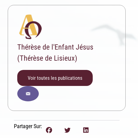
Thérèse de l'Enfant Jésus
(Thérèse de Lisieux)
Voir toutes les publications
Inscription News Letter
Partager Sur:
Si vous souhaitez recevoir nos dernières actualités,