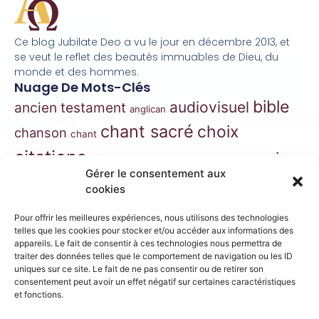
Ce blog Jubilate Deo a vu le jour en décembre 2013, et
se veut le reflet des beautés immuables de Dieu, du
monde et des hommes.
Nuage De Mots-Clés
bible
audiovisuel
ancien testament
anglican
chant sacré
choix
chanson
chant
citations
essai
contes
danse
correspondance
Gérer le consentement aux
extraits
hymnes
grégorien
histoire
jazz
cookies
gospel
marie
liturgie
jésus
liturgie orthodoxe
Pour offrir les meilleures expériences, nous utilisons des technologies
morceaux choisis
telles que les cookies pour stocker et/ou accéder aux informations des
musique
appareils. Le fait de consentir à ces technologies nous permettra de
traiter des données telles que le comportement de navigation ou les ID
musique classique
nouveau
musique de film
uniques sur ce site. Le fait de ne pas consentir ou de retirer son
consentement peut avoir un effet négatif sur certaines caractéristiques
testament
philosophie
nouvelles
orthodoxe
et fonctions.
prières
poésie
roman
psaumes
prose