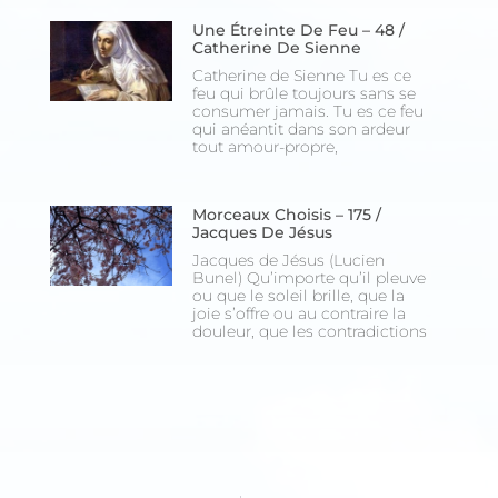
Une Étreinte De Feu – 48 /
Catherine De Sienne
Catherine de Sienne Tu es ce
feu qui brûle toujours sans se
consumer jamais. Tu es ce feu
qui anéantit dans son ardeur
tout amour-propre,
Morceaux Choisis – 175 /
Jacques De Jésus
Jacques de Jésus (Lucien
Bunel) Qu’importe qu’il pleuve
ou que le soleil brille, que la
joie s’offre ou au contraire la
douleur, que les contradictions