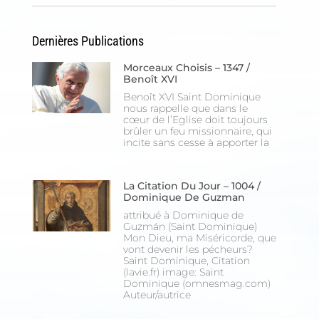
veuillez indiquer ci-dessous votre adresse mail.
Dernières Publications
Morceaux Choisis – 1347 /
Benoît XVI
S'inscrire
Se désinscrire
Benoît XVI Saint Dominique
nous rappelle que dans le
cœur de l’Eglise doit toujours
brûler un feu missionnaire, qui
incite sans cesse à apporter la
La Citation Du Jour – 1004 /
Dominique De Guzman
attribué à Dominique de
Guzmán (Saint Dominique)
Mon Dieu, ma Miséricorde, que
vont devenir les pécheurs?
Saint Dominique, Citation
(lavie.fr) image: Saint
Dominique (omnesmag.com)
Auteur/autrice