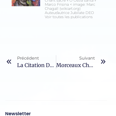
Chant sacré « O Ostia santa »
Marco Frisina < image: Marc
Chagall (wikiart.org)
Auteur/autrice Jubilate DEO
Voir toutes les publications
Précédent
Suivant
La Citation Du Jour – 829 / Nahman De Braslav
Morceaux Choisis – 88 / Thérèse Bénédicte De La Croix
Newsletter