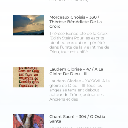
S'inscrire
Se désinscrire
Morceaux Choisis – 330 /
Thérèse Bénédicte De La
Croix
Thérèse Bénédicte de la Croix
(Edith Stein) Pour les esprits
bienheureux qui ont pénétré
dans l’unité de la vie intime de
Dieu, tout est unifié:
Laudem Gloriae – 47 / A La
Gloire De Dieu – III
Laudem Gloriae – XXXXVII. A la
gloire de Dieu – III Tous les
anges se tenaient debout
autour du Trône, autour des
Anciens et des
Chant Sacré – 304 / O Ostia
Santa