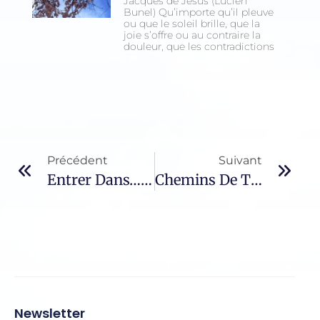
Jacques de Jésus (Lucien
Bunel) Qu’importe qu’il pleuve
ou que le soleil brille, que la
joie s’offre ou au contraire la
douleur, que les contradictions
Précédent
Suivant
Entrer Dans… Le Château Intérieur – 14
Chemins De Traverse – 743 / Miguel Torga
Newsletter