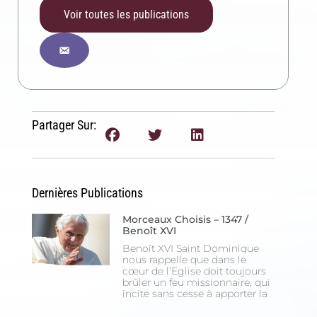
Voir toutes les publications
Inscription News Letter
Si vous souhaitez recevoir nos dernières actualités,
veuillez indiquer ci-dessous votre adresse mail.
Partager Sur:
S'inscrire
Se désinscrire
Dernières Publications
Morceaux Choisis – 1347 /
Benoît XVI
Benoît XVI Saint Dominique
nous rappelle que dans le
cœur de l’Eglise doit toujours
brûler un feu missionnaire, qui
incite sans cesse à apporter la