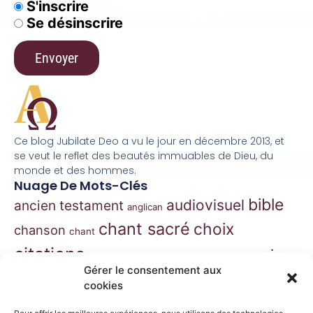
S'inscrire
Se désinscrire
Ce blog Jubilate Deo a vu le jour en décembre 2013, et
se veut le reflet des beautés immuables de Dieu, du
monde et des hommes.
Nuage De Mots-Clés
bible
audiovisuel
ancien testament
anglican
chant sacré
choix
chanson
chant
citations
essai
contes
danse
correspondance
Gérer le consentement aux
extraits
hymnes
grégorien
histoire
jazz
cookies
gospel
marie
liturgie
jésus
liturgie orthodoxe