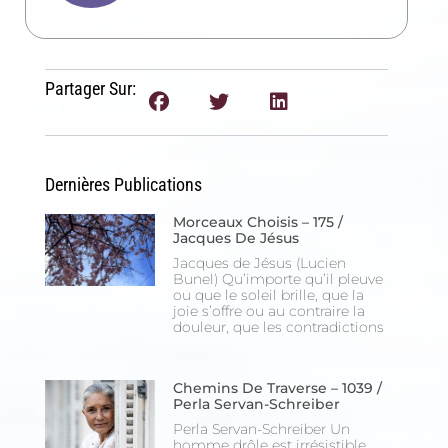
Partager Sur:
Dernières Publications
Morceaux Choisis – 175 /
Jacques De Jésus
Jacques de Jésus (Lucien
Bunel) Qu’importe qu’il pleuve
ou que le soleil brille, que la
joie s’offre ou au contraire la
douleur, que les contradictions
Chemins De Traverse – 1039 /
Perla Servan-Schreiber
Perla Servan-Schreiber Un
homme drôle est irrésistible,