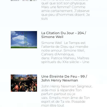
quel que soit son physique.
Mais une femme? Comme
amie certainement. J’observe
que peu d’hommes disent: Je
suis
La Citation Du Jour – 204 /
Simone Weil
Simone Weil Le Temps est
l’attente de Dieu qui mendie
notre amour. Simone Weil,
Cahiers d’Amérique,
dans: Patrice Mahieu, Maîtres
spirituels du XXe siècle – Une
Une Étreinte De Feu – 99 /
John Henry Newman
John Henry Newman Seigneur,
aide-moi à répandre Ton
parfum partout où je
vais. Emplis mon âme de Ton
esprit et de Ta vie. Possède
mon être tout