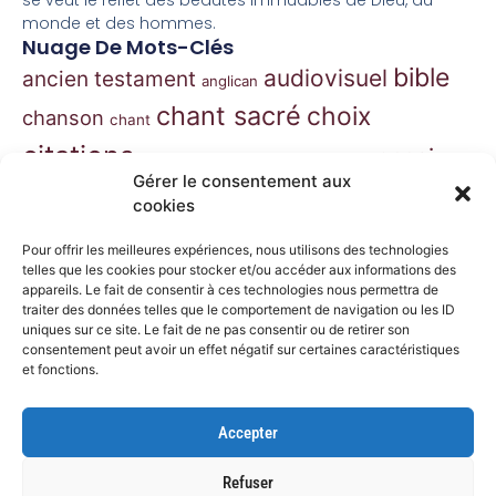
se veut le reflet des beautés immuables de Dieu, du
monde et des hommes.
Nuage De Mots-Clés
bible
audiovisuel
ancien testament
anglican
chant sacré
choix
chanson
chant
citations
essai
contes
danse
correspondance
Gérer le consentement aux
extraits
hymnes
grégorien
histoire
jazz
cookies
gospel
marie
liturgie
jésus
liturgie orthodoxe
Pour offrir les meilleures expériences, nous utilisons des technologies
morceaux choisis
telles que les cookies pour stocker et/ou accéder aux informations des
musique
appareils. Le fait de consentir à ces technologies nous permettra de
traiter des données telles que le comportement de navigation ou les ID
musique classique
nouveau
musique de film
uniques sur ce site. Le fait de ne pas consentir ou de retirer son
consentement peut avoir un effet négatif sur certaines caractéristiques
testament
philosophie
nouvelles
orthodoxe
et fonctions.
prières
poésie
roman
psaumes
prose
spiritualité
Accepter
récit
théâtre
récits
Refuser