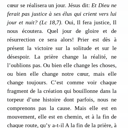
cœur se réalisera un jour. Jésus dit:
Et Dieu ne
ferait pas justice à ses élus qui crient vers lui
jour et nuit? (Lc 18,7).
Oui, Il fera justice, Il
nous écoutera. Quel jour de gloire et de
Inscription News Letter
résurrection ce sera alors! Prier est dès à
présent la victoire sur la solitude et sur le
Si vous souhaitez recevoir nos dernières actualités,
désespoir. La prière change la réalité, ne
veuillez indiquer ci-dessous votre adresse mail.
l’oublions pas. Ou bien elle change les choses,
ou bien elle change notre cœur, mais elle
change toujours. C’est comme voir chaque
S'inscrire
fragment de la création qui bouillonne dans la
Se désinscrire
torpeur d’une histoire dont parfois, nous ne
comprenons pas la cause. Mais elle est en
mouvement, elle est en chemin, et à la fin de
chaque route, qu’y a-t-il A la fin de la prière, à