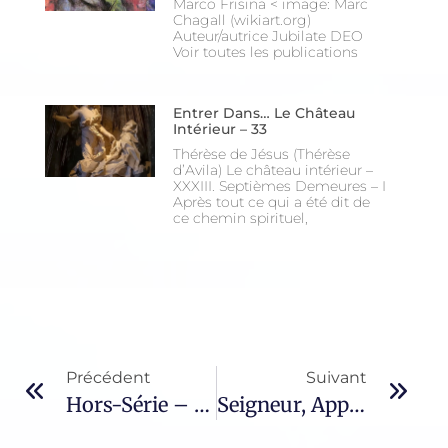
Marco Frisina < image: Marc
Chagall (wikiart.org)
Auteur/autrice Jubilate DEO
Voir toutes les publications
Entrer Dans… Le Château
Intérieur – 33
Thérèse de Jésus (Thérèse
d’Avila) Le château intérieur –
XXXIII. Septièmes Demeures – I
Après tout ce qui a été dit de
ce chemin spirituel,
Précédent
Suivant
Hors-Série – 12 / Starets Thaddée
Seigneur, Apprends-Nous À Prier – 22