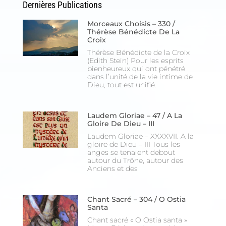
Dernières Publications
Morceaux Choisis – 330 /
Thérèse Bénédicte De La
Croix
Thérèse Bénédicte de la Croix
(Edith Stein) Pour les esprits
bienheureux qui ont pénétré
dans l’unité de la vie intime de
Dieu, tout est unifié:
Laudem Gloriae – 47 / A La
Gloire De Dieu – III
Laudem Gloriae – XXXXVII. A la
gloire de Dieu – III Tous les
anges se tenaient debout
autour du Trône, autour des
Anciens et des
Chant Sacré – 304 / O Ostia
Santa
Chant sacré « O Ostia santa »