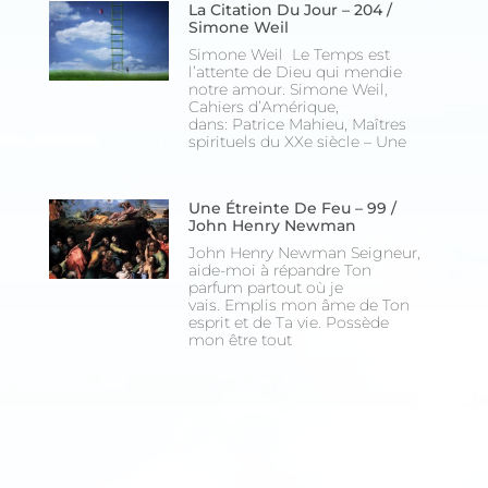
La Citation Du Jour – 204 /
Simone Weil
Simone Weil Le Temps est
l’attente de Dieu qui mendie
notre amour. Simone Weil,
Cahiers d’Amérique,
dans: Patrice Mahieu, Maîtres
spirituels du XXe siècle – Une
Une Étreinte De Feu – 99 /
John Henry Newman
John Henry Newman Seigneur,
aide-moi à répandre Ton
parfum partout où je
vais. Emplis mon âme de Ton
esprit et de Ta vie. Possède
mon être tout