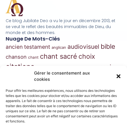
Ce blog Jubilate Deo a vu le jour en décembre 2013, et
se veut le reflet des beautés immuables de Dieu, du
monde et des hommes.
Nuage De Mots-Clés
bible
audiovisuel
ancien testament
anglican
chant sacré
choix
chanson
chant
citations
essai
contes
danse
correspondance
Gérer le consentement aux
extraits
hymnes
grégorien
histoire
jazz
cookies
gospel
marie
liturgie
jésus
liturgie orthodoxe
Pour offrir les meilleures expériences, nous utilisons des technologies
morceaux choisis
telles que les cookies pour stocker et/ou accéder aux informations des
musique
appareils. Le fait de consentir à ces technologies nous permettra de
traiter des données telles que le comportement de navigation ou les ID
musique classique
nouveau
musique de film
uniques sur ce site. Le fait de ne pas consentir ou de retirer son
consentement peut avoir un effet négatif sur certaines caractéristiques
testament
philosophie
nouvelles
orthodoxe
et fonctions.