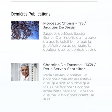
Dernières Publications
Morceaux Choisis – 175 /
Jacques De Jésus
Jacques de Jésus (Lucien
Bunel) Qu’importe qu’il pleuve
ou que le soleil brille, que la
joie s’offre ou au contraire la
douleur, que les contradictions
Chemins De Traverse – 1039 /
Perla Servan-Schreiber
Perla Servan-Schreiber Un
homme drôle est irrésistible,
quel que soit son physique.
Mais une femme? Comme
amie certainement. J’observe
que peu d’hommes disent: Je
suis