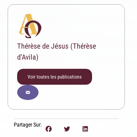
Thérèse de Jésus (Thérèse
Inscription News Letter
d'Avila)
Si vous souhaitez recevoir nos dernières actualités,
veuillez indiquer ci-dessous votre adresse mail.
Voir toutes les publications
S'inscrire
Se désinscrire
Partager Sur: