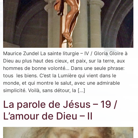
Maurice Zundel La sainte liturgie – IV / Gloria Gloire à
Dieu au plus haut des cieux, et paix, sur la terre, aux
hommes de bonne volonté… Dans une seule phrase:
tous les biens. C’est la Lumière qui vient dans le
monde, et qui montre le salut, avec une admirable
simplicité. Voilà, sans détour, la […]
La parole de Jésus – 19 /
Inscription News Letter
L’amour de Dieu – II
Si vous souhaitez recevoir nos dernières actualités,
veuillez indiquer ci-dessous votre adresse mail.