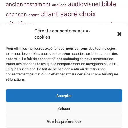
bible
audiovisuel
ancien testament
anglican
chant sacré
choix
chanson
chant
citations
essai
contes
danse
correspondance
Gérer le consentement aux
extraits
hymnes
grégorien
histoire
jazz
cookies
gospel
marie
liturgie
jésus
liturgie orthodoxe
Pour offrir les meilleures expériences, nous utilisons des technologies
morceaux choisis
telles que les cookies pour stocker et/ou accéder aux informations des
musique
appareils. Le fait de consentir à ces technologies nous permettra de
traiter des données telles que le comportement de navigation ou les ID
musique classique
nouveau
musique de film
uniques sur ce site. Le fait de ne pas consentir ou de retirer son
consentement peut avoir un effet négatif sur certaines caractéristiques
testament
philosophie
nouvelles
orthodoxe
et fonctions.
prières
poésie
roman
psaumes
prose
spiritualité
Accepter
récit
théâtre
récits
Refuser
Copyright 2023 Blog Jubilate Deo . Tous droits réservés.
Voir les préférences
Site réalisé par
THALES IT