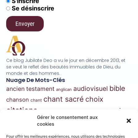
S'inscrire
Se désinscrire
Ce blog Jubilate Deo a vu le jour en décembre 2013, et
se veut le reflet des beautés immuables de Dieu, du
monde et des hommes.
Nuage De Mots-Clés
bible
audiovisuel
ancien testament
anglican
chant sacré
choix
chanson
chant
citations
essai
contes
danse
correspondance
Gérer le consentement aux
extraits
hymnes
grégorien
histoire
jazz
cookies
gospel
marie
liturgie
jésus
liturgie orthodoxe
Pour offrir les meilleures expériences, nous utilisons des technologies