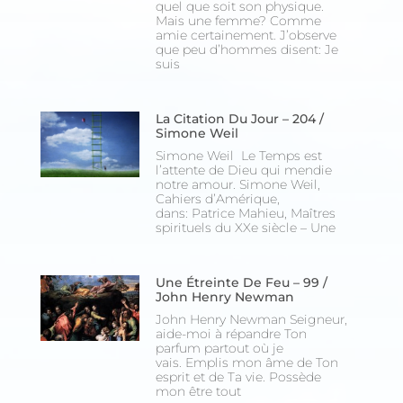
quel que soit son physique.
Mais une femme? Comme
amie certainement. J’observe
que peu d’hommes disent: Je
suis
La Citation Du Jour – 204 /
Simone Weil
Simone Weil Le Temps est
l’attente de Dieu qui mendie
notre amour. Simone Weil,
Cahiers d’Amérique,
dans: Patrice Mahieu, Maîtres
spirituels du XXe siècle – Une
Une Étreinte De Feu – 99 /
John Henry Newman
John Henry Newman Seigneur,
aide-moi à répandre Ton
parfum partout où je
vais. Emplis mon âme de Ton
esprit et de Ta vie. Possède
mon être tout