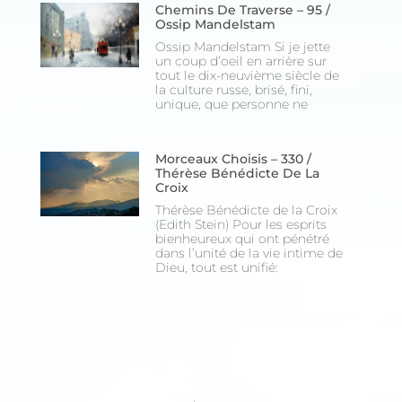
Chemins De Traverse – 95 /
Ossip Mandelstam
Ossip Mandelstam Si je jette
un coup d’oeil en arrière sur
tout le dix-neuvième siècle de
la culture russe, brisé, fini,
unique, que personne ne
Morceaux Choisis – 330 /
Thérèse Bénédicte De La
Croix
Thérèse Bénédicte de la Croix
(Edith Stein) Pour les esprits
bienheureux qui ont pénétré
dans l’unité de la vie intime de
Dieu, tout est unifié: