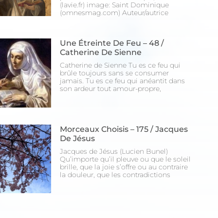
(lavie.fr) image: Saint Dominique
(omnesmag.com) Auteur/autrice
Une Étreinte De Feu – 48 /
Catherine De Sienne
Catherine de Sienne Tu es ce feu qui
brûle toujours sans se consumer
jamais. Tu es ce feu qui anéantit dans
son ardeur tout amour-propre,
Morceaux Choisis – 175 / Jacques
De Jésus
Jacques de Jésus (Lucien Bunel)
Qu’importe qu’il pleuve ou que le soleil
brille, que la joie s’offre ou au contraire
la douleur, que les contradictions