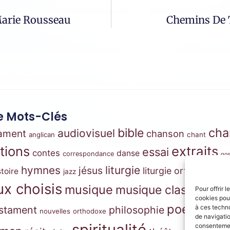
Marie Rousseau
Chemins De T
 Mots-Clés
cha
bible
audiovisuel
tament
chanson
anglican
chant
ations
extraits
essai
contes
danse
correspondance
gos
m
hymnes
liturgie
jésus
liturgie orthodoxe
stoire
jazz
x choisis
musique
musique classique
Pour offrir 
mus
cookies pour
pri
poésie
à ces techn
stament
philosophie
nouvelles
orthodoxe
de navigatio
spiritualité
consentement