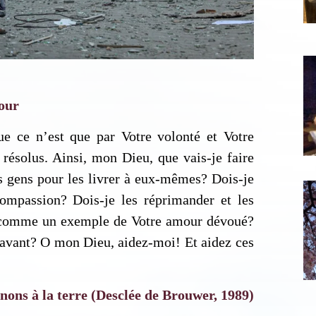
scription News Letter
our
vous souhaitez recevoir nos dernières actualités, veuillez
e ce n’est que par Votre volonté et Votre
iquer ci-dessous votre adresse mail.
résolus. Ainsi, mon Dieu, que vais-je faire
 gens pour les livrer à eux-mêmes? Dois-je
compassion? Dois-je les réprimander et les
S'inscrire
e comme un exemple de Votre amour dévoué?
Se désinscrire
aravant? O mon Dieu, aidez-moi! Et aidez ces
ons à la terre (Desclée de Brouwer, 1989)