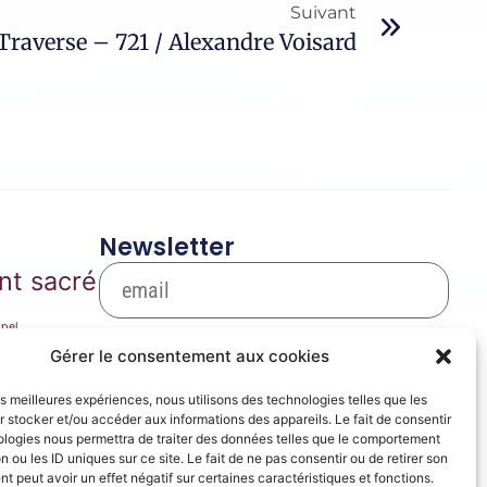
Suivant
raverse – 721 / Alexandre Voisard
Newsletter
nt sacré
pel
S'inscrire
arie
Gérer le consentement aux cookies
Se désinscrire
les meilleures expériences, nous utilisons des technologies telles que les
ique de film
 stocker et/ou accéder aux informations des appareils. Le fait de consentir
ères
ologies nous permettra de traiter des données telles que le comportement
prose
n ou les ID uniques sur ce site. Le fait de ne pas consentir ou de retirer son
 peut avoir un effet négatif sur certaines caractéristiques et fonctions.