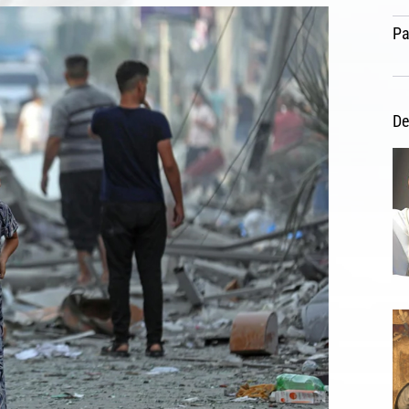
Pa
De