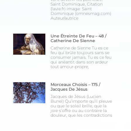
Saint Dominique, Citation
(lavie.fr) image: Saint
Dominique (omnesmag.com)
Auteur/autrice
Une Étreinte De Feu – 48 /
Catherine De Sienne
Catherine de Sienne Tu es ce
feu qui brûle toujours sans se
consumer jamais. Tu es ce feu
qui anéantit dans son ardeur
tout amour-propre,
Morceaux Choisis – 175 /
Jacques De Jésus
Jacques de Jésus (Lucien
Bunel) Qu’importe qu’il pleuve
ou que le soleil brille, que la
joie s’offre ou au contraire la
douleur, que les contradictions