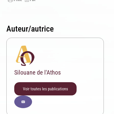
Auteur/autrice
Inscription News Letter
Si vous souhaitez recevoir nos dernières actualités,
Silouane de l'Athos
veuillez indiquer ci-dessous votre adresse mail.
Voir toutes les publications
S'inscrire
Se désinscrire