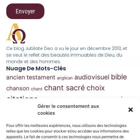
Ce blog Jubilate Deo a vu le jour en décembre 2013, et
se veut le reflet des beautés immuables de Dieu, du
monde et des hommes.
Nuage De Mots-Clés
bible
audiovisuel
ancien testament
anglican
chant sacré
choix
chanson
chant
citations
essai
contes
danse
correspondance
Gérer le consentement aux
extraits
hymnes
grégorien
histoire
jazz
cookies
gospel
marie
liturgie
jésus
liturgie orthodoxe
Pour offrir les meilleures expériences, nous utilisons des technologies
morceaux choisis
telles que les cookies pour stocker et/ou accéder aux informations des
musique
appareils. Le fait de consentir à ces technologies nous permettra de