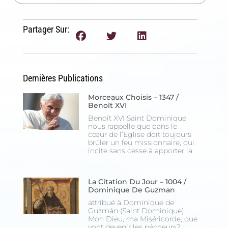
Partager Sur:
Dernières Publications
Morceaux Choisis – 1347 /
Benoît XVI
Benoît XVI Saint Dominique
nous rappelle que dans le
cœur de l’Eglise doit toujours
brûler un feu missionnaire, qui
incite sans cesse à apporter la
La Citation Du Jour – 1004 /
Dominique De Guzman
attribué à Dominique de
Guzmán (Saint Dominique)
Mon Dieu, ma Miséricorde, que
vont devenir les pécheurs?