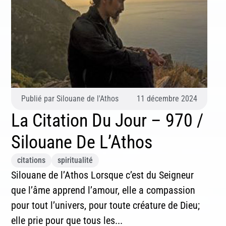
Publié par
Silouane de l'Athos
11 décembre 2024
La Citation Du Jour – 970 /
Silouane De L’Athos
Inscription News Letter
citations
spiritualité
Silouane de l’Athos Lorsque c’est du Seigneur
Si vous souhaitez recevoir nos dernières actualités,
que l’âme apprend l’amour, elle a compassion
veuillez indiquer ci-dessous votre adresse mail.
pour tout l’univers, pour toute créature de Dieu;
elle prie pour que tous les...