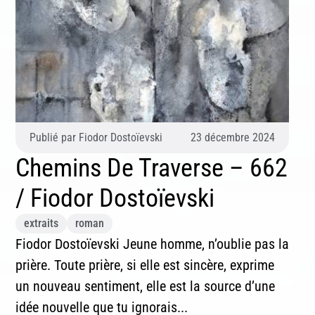
Publié par
Fiodor Dostoïevski
23 décembre 2024
Chemins De Traverse – 662
/ Fiodor Dostoïevski
Inscription News Letter
extraits
roman
Fiodor Dostoïevski Jeune homme, n’oublie pas la
Si vous souhaitez recevoir nos dernières actualités,
prière. Toute prière, si elle est sincère, exprime
veuillez indiquer ci-dessous votre adresse mail.
un nouveau sentiment, elle est la source d’une
idée nouvelle que tu ignorais...