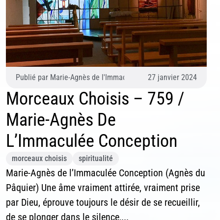
scription News Letter
vous souhaitez recevoir nos dernières actualités, veuillez
iquer ci-dessous votre adresse mail.
Pâquier)
Publié par
Marie-Agnès de l'Immaculée Conception (Agnès du P
27 janvier 2024
Morceaux Choisis – 759 /
S'inscrire
Se désinscrire
Marie-Agnès De
L’Immaculée Conception
morceaux choisis
spiritualité
Marie-Agnès de l’Immaculée Conception (Agnès du
Pâquier) Une âme vraiment attirée, vraiment prise
par Dieu, éprouve toujours le désir de se recueillir,
de se plonger dans le silence,...