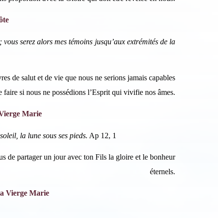
scription News Letter
ôte
vous souhaitez recevoir nos dernières actualités, veuillez
iquer ci-dessous votre adresse mail.
s; vous serez alors mes témoins jusqu’aux extrémités de la
res de salut et de vie que nous ne serions jamais capables
S'inscrire
e faire si nous ne possédions l’Esprit qui vivifie nos âmes.
Se désinscrire
 Vierge Marie
leil, la lune sous ses pieds.
Ap 12, 1
s de partager un jour avec ton Fils la gloire et le bonheur
éternels.
a Vierge Marie