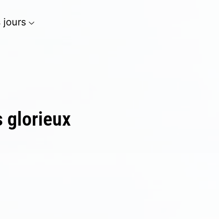
s jours
s glorieux