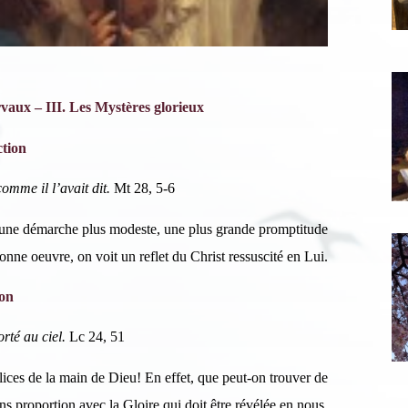
vaux – III. Les Mystères glorieux
ction
comme il l’avait dit.
Mt 28, 5-6
, une démarche plus modeste, une plus grande promptitude
onne oeuvre, on voit un reflet du Christ ressuscité en Lui.
ion
rté au ciel.
Lc 24, 51
lices de la main de Dieu! En effet, que peut-on trouver de
s proportion avec la Gloire qui doit être révélée en nous.