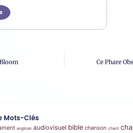
e Bloom
Ce Phare Ob
 Mots-Clés
cha
bible
audiovisuel
tament
chanson
anglican
chant