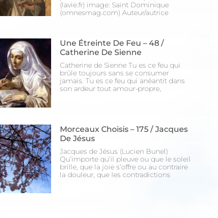
(lavie.fr) image: Saint Dominique
(omnesmag.com) Auteur/autrice
Une Étreinte De Feu – 48 /
Catherine De Sienne
Catherine de Sienne Tu es ce feu qui
brûle toujours sans se consumer
jamais. Tu es ce feu qui anéantit dans
son ardeur tout amour-propre,
Morceaux Choisis – 175 / Jacques
De Jésus
Jacques de Jésus (Lucien Bunel)
Qu’importe qu’il pleuve ou que le soleil
brille, que la joie s’offre ou au contraire
la douleur, que les contradictions