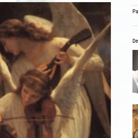
Pa
De