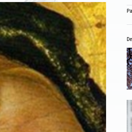
Pa
De