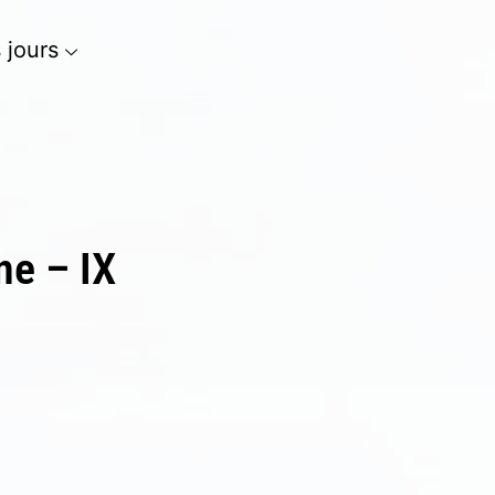
s jours
ne – IX