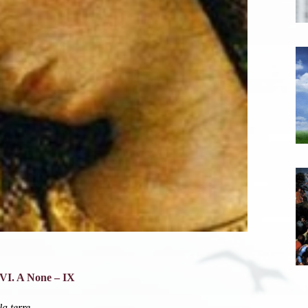
CVI. A None – IX
la terre,