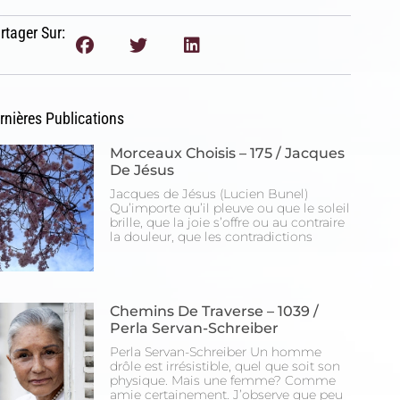
rtager Sur:
rnières Publications
Morceaux Choisis – 175 / Jacques
De Jésus
Jacques de Jésus (Lucien Bunel)
Qu’importe qu’il pleuve ou que le soleil
brille, que la joie s’offre ou au contraire
la douleur, que les contradictions
Chemins De Traverse – 1039 /
Perla Servan-Schreiber
Perla Servan-Schreiber Un homme
drôle est irrésistible, quel que soit son
physique. Mais une femme? Comme
amie certainement. J’observe que peu