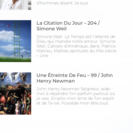
d’hommes disent: Je suis
La Citation Du Jour – 204 /
Simone Weil
Simone Weil Le Temps est l’attente de
Dieu qui mendie notre amour. Simone
Weil, Cahiers d’Amérique, dans: Patrice
Mahieu, Maîtres spirituels du XXe siècle
– Une
Une Étreinte De Feu – 99 / John
Henry Newman
John Henry Newman Seigneur, aide-
moi à répandre Ton parfum partout où
je vais. Emplis mon âme de Ton esprit
et de Ta vie. Possède mon être tout