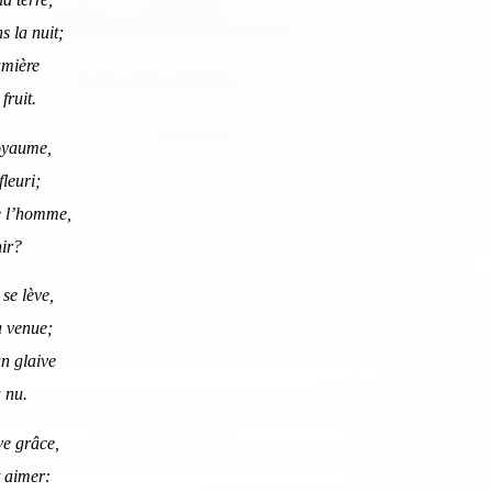
s la nuit;
umière
fruit.
Royaume,
fleuri;
scription News Letter
de l’homme,
nir?
vous souhaitez recevoir nos dernières actualités, veuillez
iquer ci-dessous votre adresse mail.
 se lève,
a venue;
n glaive
S'inscrire
à nu.
Se désinscrire
ve grâce,
t aimer: