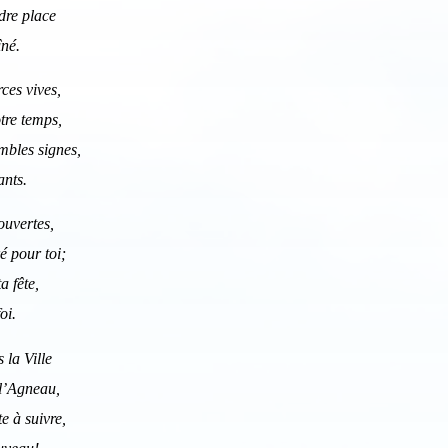
ndre place
îné.
ces vives,
tre temps,
mbles signes,
ants.
ouvertes,
é pour toi;
a fête,
foi.
 la Ville
 l’Agneau,
e à suivre,