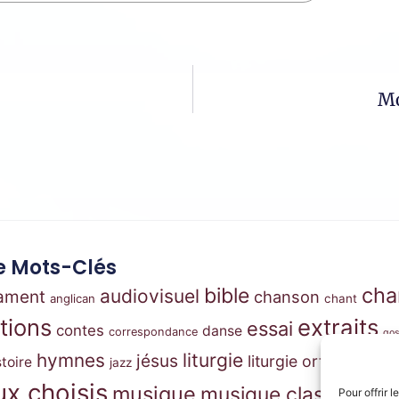
Mo
 Mots-Clés
cha
bible
audiovisuel
tament
chanson
anglican
chant
ations
extraits
essai
contes
danse
correspondance
gos
m
hymnes
liturgie
jésus
liturgie orthodoxe
stoire
jazz
x choisis
musique
musique classique
Pour offrir 
mus