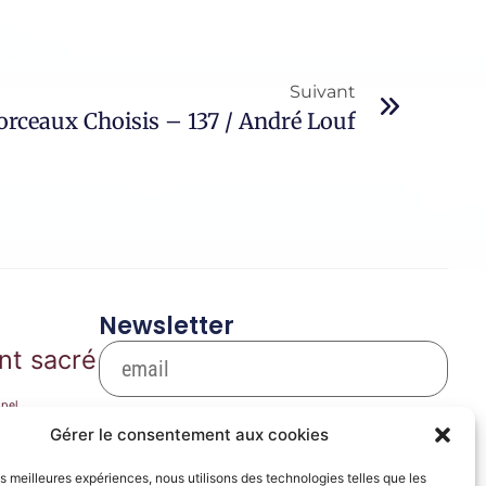
Suivant
rceaux Choisis – 137 / André Louf
Newsletter
nt sacré
pel
S'inscrire
arie
Gérer le consentement aux cookies
Se désinscrire
les meilleures expériences, nous utilisons des technologies telles que les
ique de film